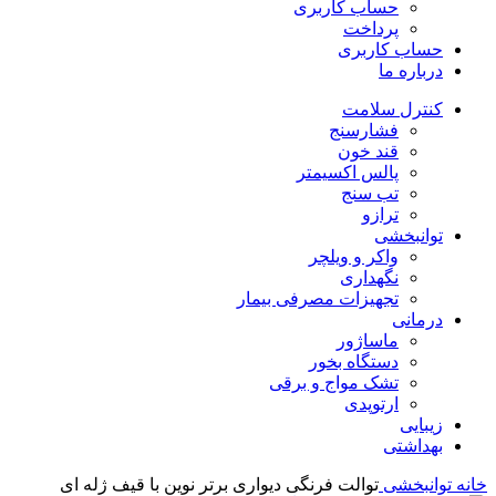
حساب کاربری
پرداخت
حساب کاربری
درباره ما
کنترل سلامت
فشارسنج
قند خون
پالس اکسیمتر
تب سنج
ترازو
توانبخشی
واکر و ویلچر
نگهداری
تجهیزات مصرفی بیمار
درمانی
ماساژور
دستگاه بخور
تشک مواج و برقی
ارتوپدی
زیبایی
بهداشتی
خانه
توانبخشی
توالت فرنگی دیواری برتر نوین با قیف ژله ای