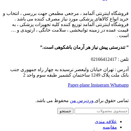
فروشگاه اینترنتی آلمامد ، مرجعی مطمعن جهت بررسی ، انتخاب و
خرید انواع کالاهای پزشکی مورد نیاز مصرف کننده می باشد .
فروشگاه اینترنتی آلمامد توزیع کننده کلیه تجهیزات پزشکی ، به
قیمت عمده در زمینه توانبخشی ، سلامت خانگی ، ارتوپدی و …
است .
” تندرستی پیش نیاز هر آرمان باشکوهی است.”
تلفن
: 02166412417
آدرس : تهران خیابان ولیعصر نرسیده به چهار راه جمهوری جنب
بانک ملت پلاک 1249 ساختمان کشمیر طبقه سوم واحد 2
Paper-plane
Instagram
Whatsapp
تمامی حقوق برای
وردپرس من
محفوظ می باشد.
جستجو
علاقه مندی
مقایسه