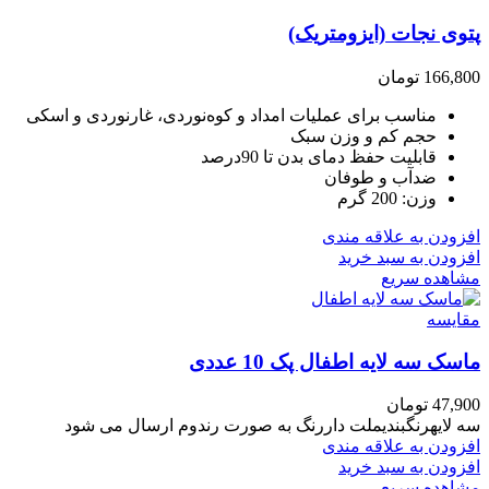
پتوی نجات (ایزومتریک)
166,800
تومان
مناسب برای عملیات امداد و کوه‌نوردی، غارنوردی و اسکی
حجم کم و وزن سبک
قابلیت حفظ دمای بدن تا 90درصد
ضدآب و طوفان
وزن
:
200 گرم
افزودن به علاقه مندی
افزودن به سبد خرید
مشاهده سریع
مقایسه
ماسک سه لایه اطفال پک 10 عددی
47,900
تومان
سه لایهرنگبندیملت داررنگ به صورت رندوم ارسال می شود
افزودن به علاقه مندی
افزودن به سبد خرید
مشاهده سریع