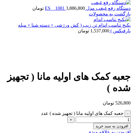
دستگاه رفع غبغب مدل ES _ 1081
3,886,800
تومان
بازگشت به محصولات
پکیج تناسب اندام تن زیب ( کش ورژشی + دسته شنا + میله
بارفیکس )
1,537,000
تومان
بزرگنمایی تصویر
جعبه کمک های اولیه مانا ( تجهیز
شده )
526,800
تومان
جعبه کمک های اولیه مانا ( تجهیز شده ) عدد
افزودن به سبد خرید
افزودن به علاقه مندی