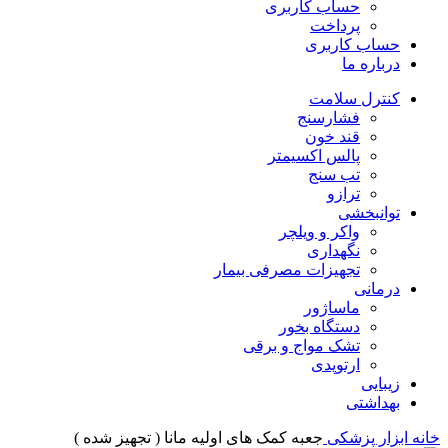
حساب کاربری
پرداخت
حساب کاربری
درباره ما
کنترل سلامت
فشارسنج
قند خون
پالس اکسیمتر
تب سنج
ترازو
توانبخشی
واکر و ویلچر
نگهداری
تجهیزات مصرفی بیمار
درمانی
ماساژور
دستگاه بخور
تشک مواج و برقی
ارتوپدی
زیبایی
بهداشتی
خانه
ابزار پزشکی
جعبه کمک های اولیه مانا ( تجهیز شده )