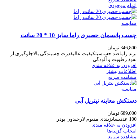
اتمام موجودی
مقایسه
چسب پانسمان حصیری راما سایز 10 * 20 سانت
346,800
تومان
برند راماضد حساسیتکیفیت عالیقدرت چسبندگی بالاجلوگیری از
نفوذ رطوبت و آلودگی
افزودن به علاقه مندی
اطلاعات بیشتر
مشاهده سریع
مقایسه
دستکش معاینه نیتریل آبی
689,000
تومان
100 عددیسایزبندی مدیوم لارجبدون پودر
افزودن به علاقه مندی
انتخاب گزینه‌ها
مشاهده سریع