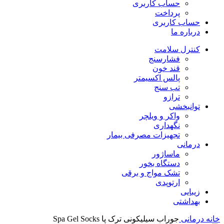
حساب کاربری
پرداخت
حساب کاربری
درباره ما
کنترل سلامت
فشارسنج
قند خون
پالس اکسیمتر
تب سنج
ترازو
توانبخشی
واکر و ویلچر
نگهداری
تجهیزات مصرفی بیمار
درمانی
ماساژور
دستگاه بخور
تشک مواج و برقی
ارتوپدی
زیبایی
بهداشتی
خانه
درمانی
جوراب سیلیکونی ترک پا Spa Gel Socks