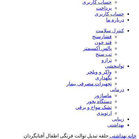
حساب کاربری
پرداخت
حساب کاربری
درباره ما
کنترل سلامت
فشارسنج
قند خون
پالس اکسیمتر
تب سنج
ترازو
توانبخشی
واکر و ویلچر
نگهداری
تجهیزات مصرفی بیمار
درمانی
ماساژور
دستگاه بخور
تشک مواج و برقی
ارتوپدی
زیبایی
بهداشتی
خانه
بهداشتی
حلقه تبدیل توالت فرنگی اطفال آفتابگردان