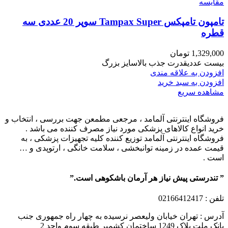
مقایسه
تامپون تامپکس Tampax Super سوپر 20 عددی سه
قطره
1,329,000
تومان
بیست عددیقدرت جذب بالاسایز بزرگ
افزودن به علاقه مندی
افزودن به سبد خرید
مشاهده سریع
فروشگاه اینترنتی آلمامد ، مرجعی مطمعن جهت بررسی ، انتخاب و
خرید انواع کالاهای پزشکی مورد نیاز مصرف کننده می باشد .
فروشگاه اینترنتی آلمامد توزیع کننده کلیه تجهیزات پزشکی ، به
قیمت عمده در زمینه توانبخشی ، سلامت خانگی ، ارتوپدی و …
است .
” تندرستی پیش نیاز هر آرمان باشکوهی است.”
تلفن
: 02166412417
آدرس : تهران خیابان ولیعصر نرسیده به چهار راه جمهوری جنب
بانک ملت پلاک 1249 ساختمان کشمیر طبقه سوم واحد 2