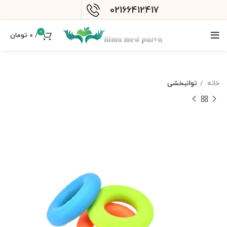
02166412417
0
/
0
تومان
خانه
توانبخشی