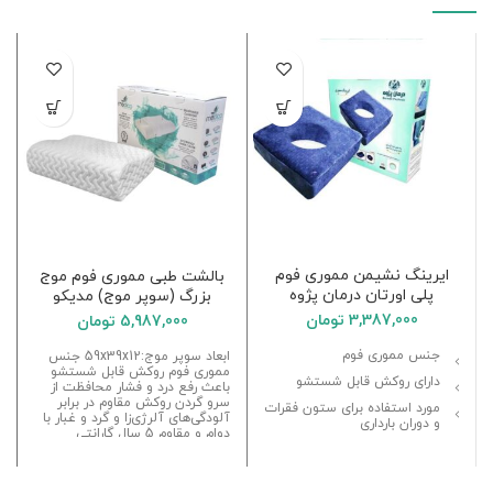
ایرینگ نشیمن مموری فوم
بالشت طبی مموری فوم موج
پلی اورتان درمان پژوه
بزرگ (سوپر موج) مدیکو
3,387,000
تومان
5,987,000
تومان
جنس مموری فوم
ابعاد سوپر موج:59x39x12 جنس
مموری فوم روکش قابل شستشو
دارای روکش قابل شستشو
باعث رفع درد و فشار محافظت از
سرو گردن روکش مقاوم در برابر
مورد استفاده برای ستون فقرات
آلودگی‌های آلرژی‌زا و گرد و غبار با
و دوران بارداری
دوام و مقاوم 5 سال گارانتی
موثر در جلوگیری از دیسک کمر
یک سال گارانتی