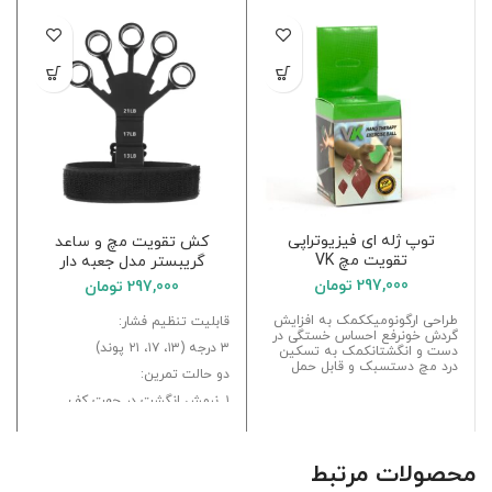
توپ ژله ای فیزیوتراپی
کش تقویت مچ و ساعد
تقویت مچ VK
گریبستر مدل جعبه دار
297,000
تومان
297,000
تومان
طراحی ارگونومیککمک به افزایش
قابلیت تنظیم فشار:
گردش خونرفع احساس خستگی در
۳ درجه (۱۳، ۱۷، ۲۱ پوند)
دست و انگشتانکمک به تسکین
درد مچ دستسبک و قابل حمل
دو حالت تمرین:
۱. نرمش انگشت در جهت کف
دست ۲. نرمش انگشت در جهت
مخالف کاربرد
سه کاره: ۱. تقویت مچ ۲. تقویت
محصولات مرتبط
انگشت ۳. تقویت ساعد (برجسته
کردن رگ)