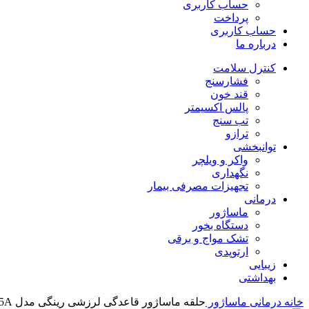
حساب کاربری
پرداخت
حساب کاربری
درباره ما
کنترل سلامت
فشارسنج
قند خون
پالس اکسیمتر
تب سنج
ترازو
توانبخشی
واکر و ویلچر
نگهداری
تجهیزات مصرفی بیمار
درمانی
ماساژور
دستگاه بخور
تشک مواج و برقی
ارتوپدی
زیبایی
بهداشتی
خانه
درمانی
ماساژور
حلقه ماساژور قاعدگی لرزشی رینگی مدل J15A