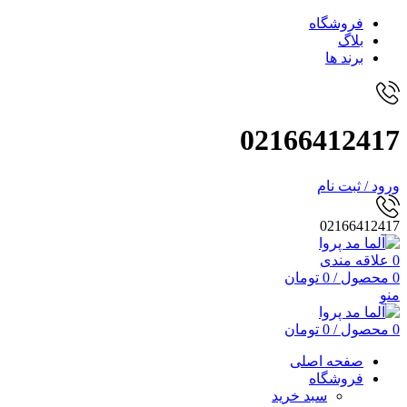
فروشگاه
بلاگ
برند ها
02166412417
ورود / ثبت نام
02166412417
0
علاقه مندی
0
محصول
/
0
تومان
منو
0
محصول
/
0
تومان
صفحه اصلی
فروشگاه
سبد خرید