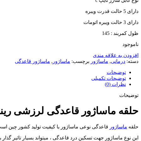
نوع کابل شارژ تایپ c
دارای 5 حالت قدرت ویبره
دارای 3 حالت ویبره اتومات
ظول کمربند : 145
ناموجود
افزودن به علاقه مندی
دسته:
درمانی
,
ماساژور
برچسب:
ماساژور
,
ماساژور قاعدگی
توضیحات
توضیحات تکمیلی
نظرات (0)
توضیحات
حلقه ماساژور قاعدگی لرزشی رینگی 
حلقه
ماساژور
قاعدگی نوعی ماساژور با کیفیت تولید کشور چین است
این نوع ماساژور جهت تسکین درد قاعدگی ، میتواند بسیار تاثیر گذ