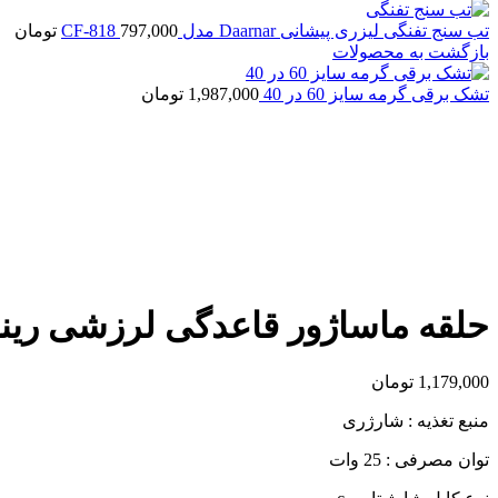
تب سنج تفنگی لیزری پیشانی Daarnar مدل CF-818
797,000
تومان
بازگشت به محصولات
تشک برقی گرمه سایز 60 در 40
1,987,000
تومان
اتمام موجودی
بزرگنمایی تصویر
حلقه ماساژور قاعدگی لرزشی رینگی 
1,179,000
تومان
منبع تغذیه : شارژری
توان مصرفی : 25 وات