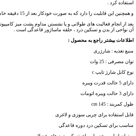
استفاده کرد .
و همچنین این قابلیت را دارد که به صورت خودکار بعد از 15 دقیقه خاموش شود زیرا به دلیل قدرت بالای ابن ماساژور ، ممکن است استفاده از آن بیش از 15 دقیقه برای بدن مضر باشد .
بعد از انجام فعالیت های طولانی و یا نشستن مداوم پشت میز کامپیو
آن نواحی از بدن و تسکین درد ، حلقه ماساژور قاعدگی است .
اطلاعات بیشتر راجع به محصول :
منبع تغذیه : شارژری
توان مصرفی : 25 وات
نوع کابل شارژ تایپ c
دارای 5 حالت قدرت ویبره
دارای 3 حالت ویبره اتومات
ظول کمربند : 145 cm
قابل استفاده برای چربی سوزی و لاغری
مناسب برای تسکین درد دوره قاعدگی
میتوان از این محصول برای تسکین درد های عضلانی