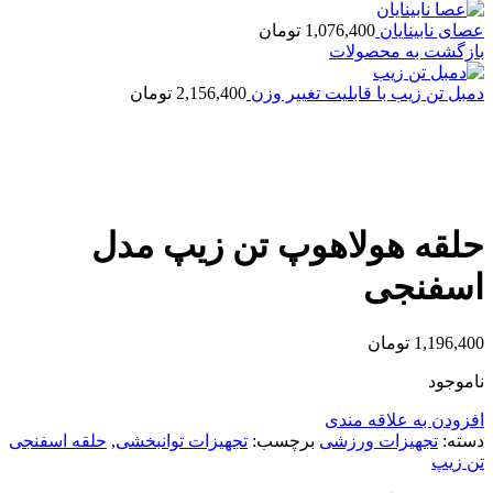
عصای نابینایان
1,076,400
تومان
بازگشت به محصولات
دمبل تن زیب با قابلیت تغییر وزن
2,156,400
تومان
اتمام موجودی
بزرگنمایی تصویر
حلقه هولاهوپ تن زیپ مدل
اسفنجی
1,196,400
تومان
ناموجود
افزودن به علاقه مندی
دسته:
تجهیزات ورزشی
برچسب:
تجهیزات توانبخشی
,
حلقه اسفنجی
تن زیپ