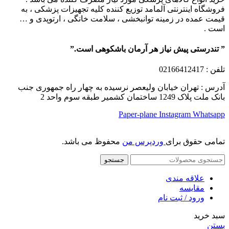
فروشگاه اینترنتی آلمامد توزیع کننده کلیه تجهیزات پزشکی ، به
قیمت عمده در زمینه توانبخشی ، سلامت خانگی ، ارتوپدی و …
است .
” تندرستی پیش نیاز هر آرمان باشکوهی است.”
تلفن
: 02166412417
آدرس : تهران خیابان ولیعصر نرسیده به چهار راه جمهوری جنب
بانک ملت پلاک 1249 ساختمان کشمیر طبقه سوم واحد 2
Paper-plane
Instagram
Whatsapp
تمامی حقوق برای
وردپرس من
محفوظ می باشد.
جستجو
علاقه مندی
مقایسه
ورود / ثبت نام
سبد خرید
بستن