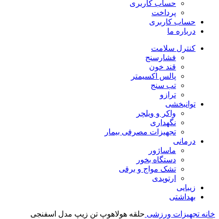
حساب کاربری
پرداخت
حساب کاربری
درباره ما
کنترل سلامت
فشارسنج
قند خون
پالس اکسیمتر
تب سنج
ترازو
توانبخشی
واکر و ویلچر
نگهداری
تجهیزات مصرفی بیمار
درمانی
ماساژور
دستگاه بخور
تشک مواج و برقی
ارتوپدی
زیبایی
بهداشتی
خانه
تجهیزات ورزشی
حلقه هولاهوپ تن زیپ مدل اسفنجی