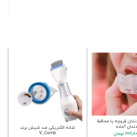
دندان قروچه یا محافظ
ندان آماده
شانه الکتریکی ضد شپش برند
V_Comb
226,8
تومان