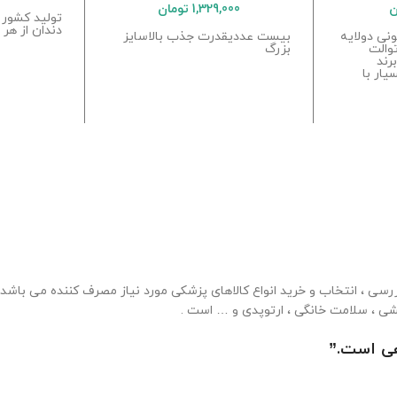
ن
1,329,000
تومان
تولید کشور 
دندان از هر
نی دولایه
بیست عددیقدرت جذب بالاسایز
والت
بزرگ
برند
یار با
ی ، انتخاب و خرید انواع کالاهای پزشکی مورد نیاز مصرف کننده می باشد . 
شی ، سلامت خانگی ، ارتوپدی و … است .
هی است.”