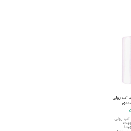
 آب رولی
آب رولی
عددی جهت
‌ها