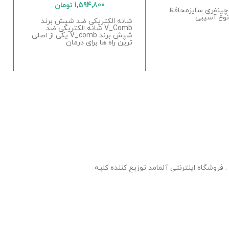
1,594,800
تومان
چینفری سایزمحافظ
 نوع آسیبی
شانه الکتریکی ضد شپش برند
و
V_Comb شانه الکتریکی ضد
شپش برند V_comb یکی از اصلی
ترین راه ها برای درمان
فروشگاه اینترنتی آلمامد توزیع کننده کلیه