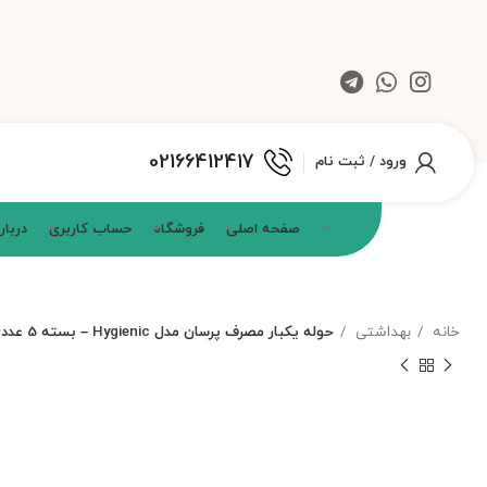
02166412417
ورود / ثبت نام
صفحه اصلی
فروشگاه
حساب کاربری
دربار
خانه
بهداشتی
حوله یکبار مصرف پرسان مدل Hygienic – بسته 5 عددی