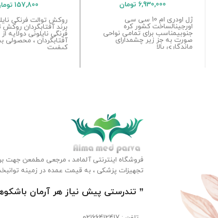
6,930,000
تومان
157,800
توما
ژل اودری ام 10 سی سی
روکش توالت فرنگی نایلو
اورجینالساخت کشور کره
برند آفتابگردان روکش ت
جنوبیمناسب برای تمامی نواحی
فرنگی نایلونی دولایه از 
صورت به جز زیر چشمدارای
آفتابگردان ، محصولی بس
ماندگاری بالا
کیفیت
فروشگاه اینترنتی آلمامد ، مرجعی مطمعن جهت بررس
تجهیزات پزشکی ، به قیمت عمده در زمینه توانبخ
” تندرستی پیش نیاز هر آرمان باشکو
تلفن
: 02166412417