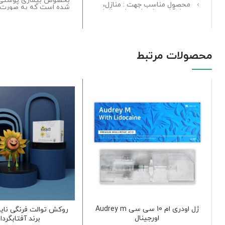
بخصوص بیماری پوستی
محصول مناسب جهت : منازل،
شده است که به صورت ی
محل کار، هتل ها، بیمارستانها…
مصرف و رولی بوده که اس
آن را راحت کرده است.
جلوگیری کننده از انتقال
بیماریهای پوستی
تهیه شده از مواد کاملا
بهداشتی، ضد هرگونه حساسیت
محصولات مرتبط
ژل اودری ام 10 سی سی Audrey m
روکش توالت فرنگی نایل
اورجینال
برند آفتابگردا