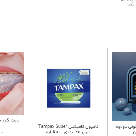
 ساخته
کبار
تفاده از
نایت گارد 
د
ونی دولایه
تامپون تامپکس Tampax Super
ن
سوپر 20 عددی سه قطره
00