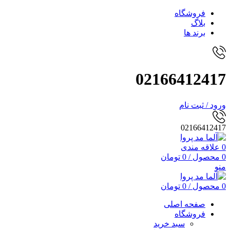
فروشگاه
بلاگ
برند ها
02166412417
ورود / ثبت نام
02166412417
0
علاقه مندی
0
محصول
/
0
تومان
منو
0
محصول
/
0
تومان
صفحه اصلی
فروشگاه
سبد خرید