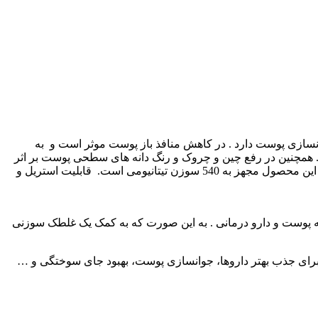
انسازی پوست دارد . در کاهش منافذ باز پوست موثر است و به
همچنین در رفع چین و چروک و رنگ دانه های سطحی پوست بر اثر
آفتاب سوختگی و … تاثیر بسزایی دارد. از این درمارولر می توان برای استفاده شخصی و در کلینیک ها و سالن های زیبایی هم استفاده نمود . این محصول مجهز به 540 سوزن تیتانیومی است. قابلیت استریل و
ذیه پوست و دارو درمانی . به این صورت که به کمک یک غلطک سوزنی
رای جذب بهتر داروها، جوانسازی پوست، بهبود جای سوختگی و …