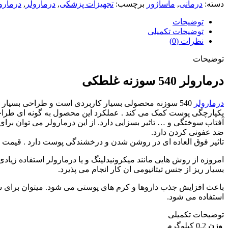
دسته:
درمانی
,
ماساژور
برچسب:
تجهیزات پزشکی
,
درمارولر
,
درمارو
توضیحات
توضیحات تکمیلی
نظرات (0)
توضیحات
درمارولر 540 سوزنه غلطکی
درمارولر
540 سوزنه محصولی بسیار کاربردی است و طراحی بسیار ا
یکپارچگی پوست کمک می کند . عملکرد این محصول به گونه ای طراح
ضد عفونی کردن دارد.
تاثیر فوق العاده ای در روشن شدن و درخشندگی پوست دارد . قیمت منا
امروزه از روش هایی مانند میکرونیدلینگ و یا درمارولر استفاده زی
بسیار ریز از جنس تیتانیومی ان کار انجام می پذیرد.
باعث افزایش جذب داروها و کرم های پوستی می شود. میتوان برای 
استفاده می شود.
توضیحات تکمیلی
وزن
0.2 کیلوگرم