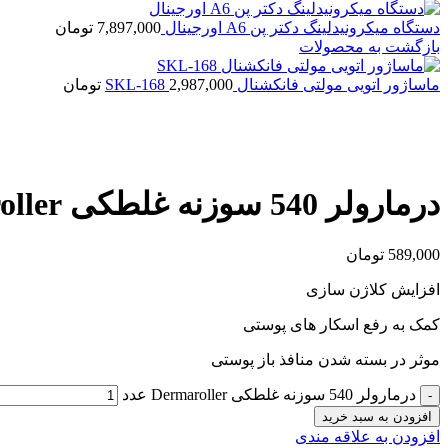
دستگاه میکرونیدلینگ دکتر پن A6 اورجینال
7,897,000
تومان
بازگشت به محصولات
ماساژور اتویی مولتی فانکشنال SKL-168
2,987,000
تومان
بزرگنمایی تصویر
درمارولر 540 سوزنه غلطکی Dermaroller
589,000
تومان
افزایش کلاژن سازی
کمک به رفع اسکار های پوستی
موثر در بسته شدن منافذ باز پوستی
درمارولر 540 سوزنه غلطکی Dermaroller عدد
افزودن به سبد خرید
افزودن به علاقه مندی