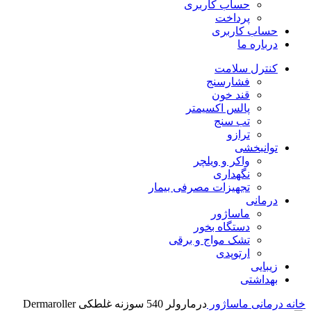
حساب کاربری
پرداخت
حساب کاربری
درباره ما
کنترل سلامت
فشارسنج
قند خون
پالس اکسیمتر
تب سنج
ترازو
توانبخشی
واکر و ویلچر
نگهداری
تجهیزات مصرفی بیمار
درمانی
ماساژور
دستگاه بخور
تشک مواج و برقی
ارتوپدی
زیبایی
بهداشتی
خانه
درمانی
ماساژور
درمارولر 540 سوزنه غلطکی Dermaroller