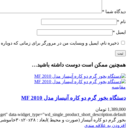
دیدگاه شما
*
نام
*
ایمیل
*
ذخیره نام، ایمیل و وبسایت من در مرورگر برای زمانی که دوباره 
همچنین ممکن است دوست داشته باشید…
مقایسه
دستگاه بخور گرم دو کاره آنیساز مدل MF 2010
1,389,000
تومان
et" data-widget_type="wd_single_product_short_description.default">
بخور گرم دو کاره آنیساز (صورت و محیط )ابعاد : ۳۰x۲۰x۲۸خاموشی خودکار<p>ظرفیت : 4.3 لیتر&amp;amp;amp;lt;/div>
افزودن به علاقه مندی