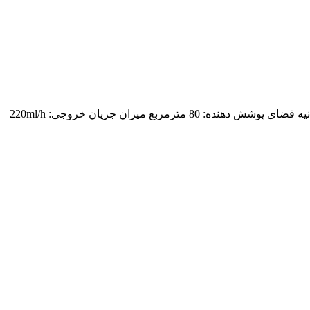
سنسور خاموشی خودکار حجم مخزن: 4.1 لیتر خروجی بخار چند طرفه اختصاصی چپ و راست برای فضاهای بزرگ فعال شدن بخور در 1 ثانیه فضای پوشش دهنده: 80 مترمربع میزان جریان خروجی: 220ml/h