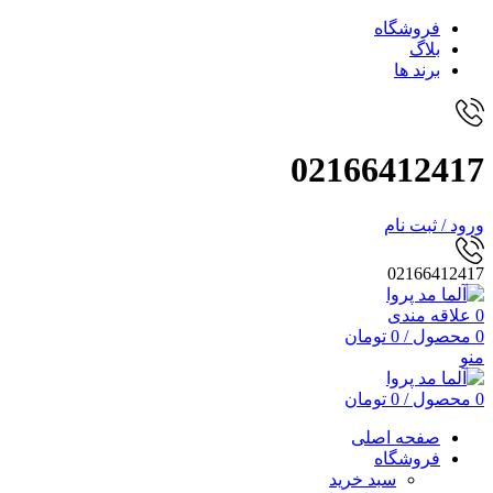
فروشگاه
بلاگ
برند ها
02166412417
ورود / ثبت نام
02166412417
0
علاقه مندی
0
محصول
/
0
تومان
منو
0
محصول
/
0
تومان
صفحه اصلی
فروشگاه
سبد خرید