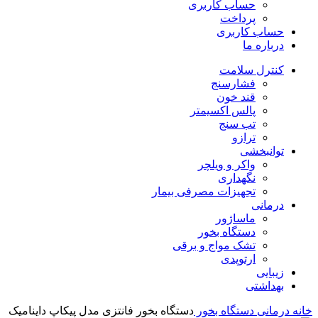
حساب کاربری
پرداخت
حساب کاربری
درباره ما
کنترل سلامت
فشارسنج
قند خون
پالس اکسیمتر
تب سنج
ترازو
توانبخشی
واکر و ویلچر
نگهداری
تجهیزات مصرفی بیمار
درمانی
ماساژور
دستگاه بخور
تشک مواج و برقی
ارتوپدی
زیبایی
بهداشتی
خانه
درمانی
دستگاه بخور
دستگاه بخور فانتزی مدل پیکاپ داینامیک