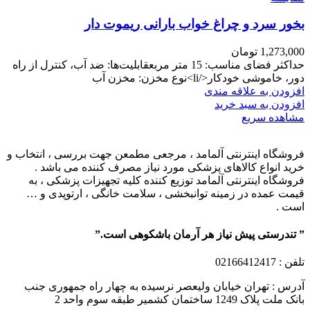
بخور سرد و چراغ خواب بارانی ریموت دار
1,273,000
تومان
حداکثر فضای مناسب: 15 متر مربعقابلیت‌ها: ضد آب، کنترل از راه
دور، خاموشی خودکار</li>نوع مخزن: مخزن آب
افزودن به علاقه مندی
افزودن به سبد خرید
مشاهده سریع
فروشگاه اینترنتی آلمامد ، مرجعی مطمعن جهت بررسی ، انتخاب و
خرید انواع کالاهای پزشکی مورد نیاز مصرف کننده می باشد .
فروشگاه اینترنتی آلمامد توزیع کننده کلیه تجهیزات پزشکی ، به
قیمت عمده در زمینه توانبخشی ، سلامت خانگی ، ارتوپدی و …
است .
” تندرستی پیش نیاز هر آرمان باشکوهی است.”
تلفن
: 02166412417
آدرس : تهران خیابان ولیعصر نرسیده به چهار راه جمهوری جنب
بانک ملت پلاک 1249 ساختمان کشمیر طبقه سوم واحد 2