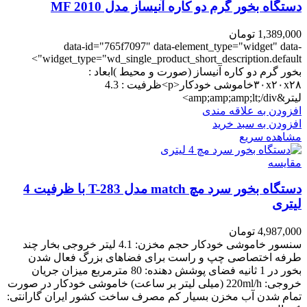
دستگاه بخور گرم دو کاره آنیساز مدل MF 2010
1,389,000
تومان
data-id="765f7097" data-element_type="widget" data-
widget_type="wd_single_product_short_description.default">
بخور گرم دو کاره آنیساز (صورت و محیط )ابعاد :
۳۰x۲۰x۲۸خاموشی خودکار<p>ظرفیت : 4.3
لیتر&amp;amp;amp;lt;/div>
افزودن به علاقه مندی
افزودن به سبد خرید
مشاهده سریع
مقایسه
دستگاه بخور سرد مچ match مدل T-283 با ظرفیت 4
لیتری
4,987,000
تومان
سنسور خاموشی خودکار حجم مخزن: 4.1 لیتر خروجی بخار چند
طرفه اختصاصی چپ و راست برای فضاهای بزرگ فعال شدن
بخور در 1 ثانیه فضای پوشش دهنده: 80 مترمربع میزان جریان
خروجی: 220ml/h (میلی لیتر بر ساعت) خاموشی خودکار در صورت
تمام شدن آب مخزن بسیار کم مصرف ساخت کشور ایران گارانتی: