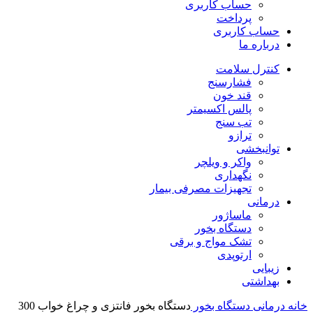
حساب کاربری
پرداخت
حساب کاربری
درباره ما
کنترل سلامت
فشارسنج
قند خون
پالس اکسیمتر
تب سنج
ترازو
توانبخشی
واکر و ویلچر
نگهداری
تجهیزات مصرفی بیمار
درمانی
ماساژور
دستگاه بخور
تشک مواج و برقی
ارتوپدی
زیبایی
بهداشتی
خانه
درمانی
دستگاه بخور
دستگاه بخور فانتزی و چراغ خواب 300