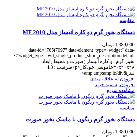
مقایسه
دستگاه بخور گرم دو کاره آنیساز مدل MF 2010
1,389,000
تومان
data-id="765f7097" data-element_type="widget" data-
widget_type="wd_single_product_short_description.default">
بخور گرم دو کاره آنیساز (صورت و محیط )ابعاد :
۳۰x۲۰x۲۸خاموشی خودکار<p>ظرفیت : 4.3
لیتر&amp;amp;amp;lt;/div>
افزودن به علاقه مندی
افزودن به سبد خرید
مشاهده سریع
مقایسه
دستگاه بخور گرم ریگون با ماسک بخور صورت
1,389,000
تومان