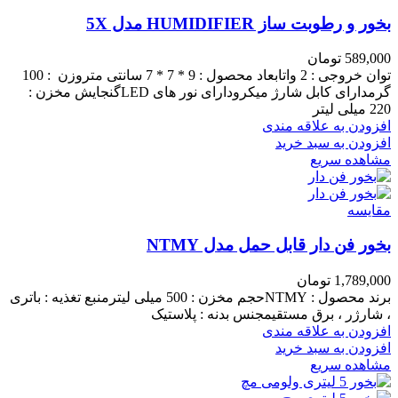
بخور و رطوبت ساز HUMIDIFIER مدل 5X
589,000
تومان
توان خروجی : 2 واتابعاد محصول : 9 * 7 * 7 سانتی متروزن : 100
گرمدارای کابل شارژ میکرودارای نور های LEDگنجایش مخزن :
220 میلی لیتر
افزودن به علاقه مندی
افزودن به سبد خرید
مشاهده سریع
مقایسه
بخور فن دار قابل حمل مدل NTMY
1,789,000
تومان
برند محصول : NTMYحجم مخزن : 500 میلی لیترمنبع تغذیه : باتری
، شارژر ، برق مستقیمجنس بدنه : پلاستیک
افزودن به علاقه مندی
افزودن به سبد خرید
مشاهده سریع