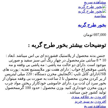
مشاهده سریع
مقایسه
بخور طرح گربه
697,000
تومان
توضیحات بیشتر بخور طرح گربه :
جنس بدنه محصول از پلاستیک فشورده ای بی اس میباشد .ابعاد :
10 * 8 سانتی مترمحصول در چهار رنگ آبی سبز سفید و صورتی
موجود است .دارای دو حالت مه پاشی : مه پاشی بی وقفه و مه
پاشی موقتچراغ خواب : دارای هفت نور ملایممنبع تغذیه : پورت های
USBدارای کابل تایپ Cگنجایش مخزن دستگاه : 220 میلی لیترپس
از پر کردن مخزن محصول تا 2 ساعت به صورت بی وقفه میتوان از
بخور سرد آن لذت برد .دارای خاموشی خودکاراز ریختن مواد چرب
درون مخزن خودداری کنید .وزن محصول : حدود 100 گرممحصول
تولید کشور چین میباشد .
افزودن به علاقه مندی
افزودن به سبد خرید
مشاهده سریع