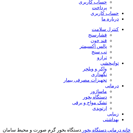
حساب کاربری
پرداخت
حساب کاربری
درباره ما
کنترل سلامت
فشارسنج
قند خون
پالس اکسیمتر
تب سنج
ترازو
توانبخشی
واکر و ویلچر
نگهداری
تجهیزات مصرفی بیمار
درمانی
ماساژور
دستگاه بخور
تشک مواج و برقی
ارتوپدی
زیبایی
بهداشتی
خانه
درمانی
دستگاه بخور
دستگاه بخور گرم صورت و محیط سامان