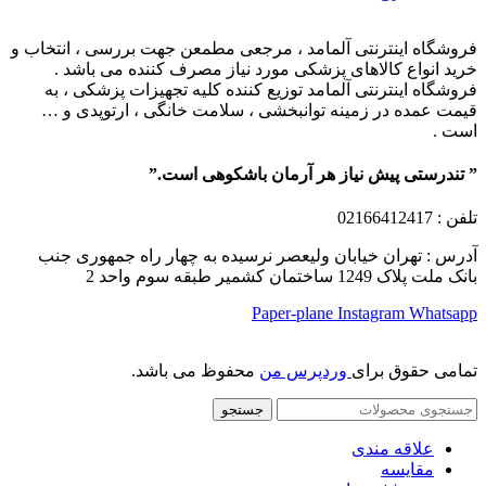
فروشگاه اینترنتی آلمامد ، مرجعی مطمعن جهت بررسی ، انتخاب و
خرید انواع کالاهای پزشکی مورد نیاز مصرف کننده می باشد .
فروشگاه اینترنتی آلمامد توزیع کننده کلیه تجهیزات پزشکی ، به
قیمت عمده در زمینه توانبخشی ، سلامت خانگی ، ارتوپدی و …
است .
” تندرستی پیش نیاز هر آرمان باشکوهی است.”
تلفن
: 02166412417
آدرس : تهران خیابان ولیعصر نرسیده به چهار راه جمهوری جنب
بانک ملت پلاک 1249 ساختمان کشمیر طبقه سوم واحد 2
Paper-plane
Instagram
Whatsapp
تمامی حقوق برای
وردپرس من
محفوظ می باشد.
جستجو
علاقه مندی
مقایسه