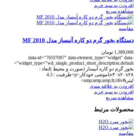
افزودن به سبد خرید
مشاهده سریع
مقایسه
دستگاه بخور گرم دو کاره آنیساز مدل MF 2010
1,389,000
تومان
data-id="765f7097" data-element_type="widget" data-
widget_type="wd_single_product_short_description.default">
بخور گرم دو کاره آنیساز (صورت و محیط )ابعاد :
۳۰x۲۰x۲۸خاموشی خودکار<p>ظرفیت : 4.3
لیتر&amp;amp;amp;lt;/div>
افزودن به علاقه مندی
افزودن به سبد خرید
مشاهده سریع
محصولات مرتبط
مقایسه