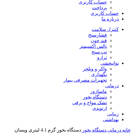
حساب کاربری
پرداخت
حساب کاربری
درباره ما
کنترل سلامت
فشارسنج
قند خون
پالس اکسیمتر
تب سنج
ترازو
توانبخشی
واکر و ویلچر
نگهداری
تجهیزات مصرفی بیمار
درمانی
ماساژور
دستگاه بخور
تشک مواج و برقی
ارتوپدی
زیبایی
بهداشتی
خانه
درمانی
دستگاه بخور
دستگاه بخور گرم 4.1 لیتری ویسان