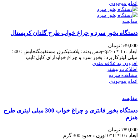
اتمام موجودی
مقایسه
دستگاه بخور سرد و چراغ خواب طرح گلدان کریستال
539,000
تومان
ابعاد : 15 * 5</p>جنس بدنه : پلاستیکبرق مستقیمگنجایش : 500
میلی لیترکاربرد : بخور سرد و چراغ خوابدارای کابل تایپ
افزودن به علاقه مندی
اطلاعات بیشتر
مشاهده سریع
اتمام موجودی
مقایسه
دستگاه بخور فانتزی و چراغ خواب 300 میلی لیتری طرح
هیزم
789,000
تومان
ابعاد :
10*11*10
وزن :
حدود 300 گرم