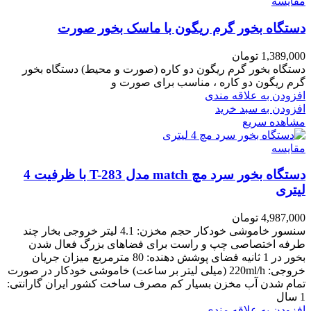
مقایسه
دستگاه بخور گرم ریگون با ماسک بخور صورت
1,389,000
تومان
دستگاه بخور گرم ریگون دو کاره (صورت و محیط) دستگاه بخور
گرم ریگون دو کاره ، مناسب برای صورت و
افزودن به علاقه مندی
افزودن به سبد خرید
مشاهده سریع
مقایسه
دستگاه بخور سرد مچ match مدل T-283 با ظرفیت 4
لیتری
4,987,000
تومان
سنسور خاموشی خودکار حجم مخزن: 4.1 لیتر خروجی بخار چند
طرفه اختصاصی چپ و راست برای فضاهای بزرگ فعال شدن
بخور در 1 ثانیه فضای پوشش دهنده: 80 مترمربع میزان جریان
خروجی: 220ml/h (میلی لیتر بر ساعت) خاموشی خودکار در صورت
تمام شدن آب مخزن بسیار کم مصرف ساخت کشور ایران گارانتی:
1 سال
افزودن به علاقه مندی