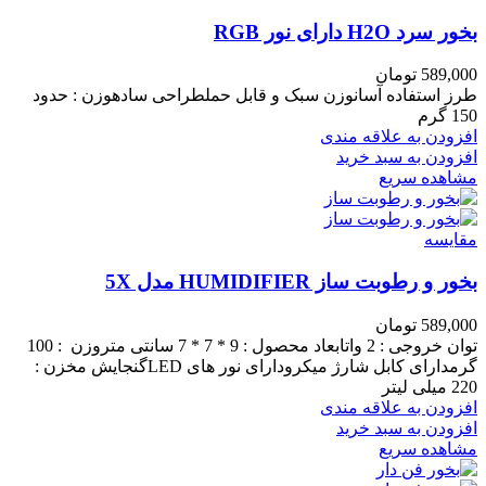
بخور سرد H2O دارای نور RGB
589,000
تومان
طرز استفاده آسانوزن سبک و قابل حملطراحی سادهوزن : حدود
150 گرم
افزودن به علاقه مندی
افزودن به سبد خرید
مشاهده سریع
مقایسه
بخور و رطوبت ساز HUMIDIFIER مدل 5X
589,000
تومان
توان خروجی : 2 واتابعاد محصول : 9 * 7 * 7 سانتی متروزن : 100
گرمدارای کابل شارژ میکرودارای نور های LEDگنجایش مخزن :
220 میلی لیتر
افزودن به علاقه مندی
افزودن به سبد خرید
مشاهده سریع