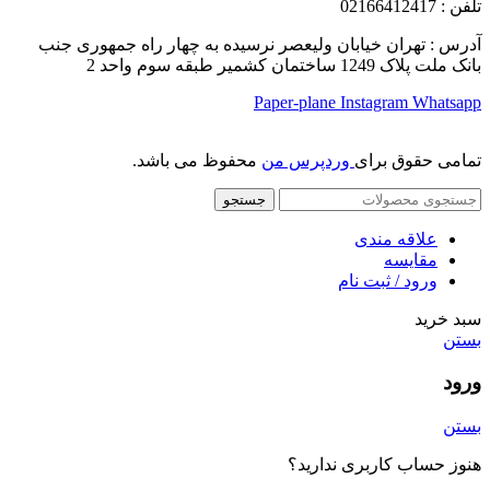
تلفن
: 02166412417
آدرس : تهران خیابان ولیعصر نرسیده به چهار راه جمهوری جنب
بانک ملت پلاک 1249 ساختمان کشمیر طبقه سوم واحد 2
Paper-plane
Instagram
Whatsapp
تمامی حقوق برای
وردپرس من
محفوظ می باشد.
جستجو
علاقه مندی
مقایسه
ورود / ثبت نام
سبد خرید
بستن
ورود
بستن
هنوز حساب کاربری ندارید؟