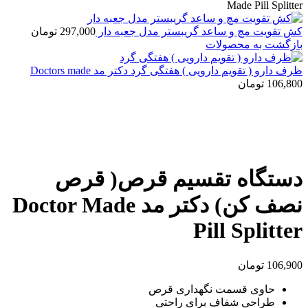
Made Pill Splitter
کش تقویت مچ و ساعد گریبستر مدل جعبه دار
297,000
تومان
بازگشت به محصولات
ظرف دارو ( تقویم دارویی ) هفتگی گرد دکتر مد Doctors made
106,800
تومان
بزرگنمایی تصویر
دستگاه تقسیم قرص( قرص
نصف کن) دکتر مد Doctor Made
Pill Splitter
106,900
تومان
حاوی قسمت نگهداری قرص
طراحی شفاف برای راحتی