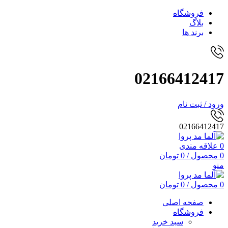
فروشگاه
بلاگ
برند ها
02166412417
ورود / ثبت نام
02166412417
0
علاقه مندی
0
محصول
/
0
تومان
منو
0
محصول
/
0
تومان
صفحه اصلی
فروشگاه
سبد خرید