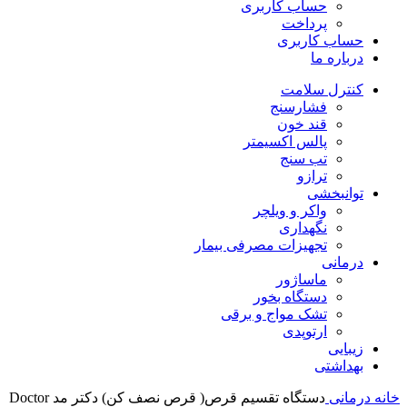
حساب کاربری
پرداخت
حساب کاربری
درباره ما
کنترل سلامت
فشارسنج
قند خون
پالس اکسیمتر
تب سنج
ترازو
توانبخشی
واکر و ویلچر
نگهداری
تجهیزات مصرفی بیمار
درمانی
ماساژور
دستگاه بخور
تشک مواج و برقی
ارتوپدی
زیبایی
بهداشتی
خانه
درمانی
دستگاه تقسیم قرص( قرص نصف کن) دکتر مد Doctor