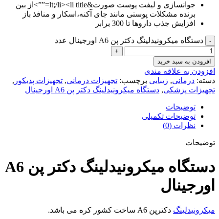
جوانسازی و لیفت پوست صورت&lt;/li><li title=””>از بین
برنده مشکلات پوستی مانند جای آکنه،اسکار و منافذ باز
افزایش جذب داروها تا 300 برابر
دستگاه میکرونیدلینگ دکتر پن A6 اورجینال عدد
افزودن به سبد خرید
افزودن به علاقه مندی
دسته:
درمانی
,
زیبایی
برچسب:
تجهیزات درمانی
,
تجهیزات پدیکور
,
تجهیزات پزشکی
,
دستگاه میکرونیدلینگ دکتر پن A6 اورجینال
توضیحات
توضیحات تکمیلی
نظرات (0)
توضیحات
دستگاه میکرونیدلینگ دکتر پن A6
اورجینال
میکرونیدلینگ
دکترپن A6 ساخت کشور کره می باشد.