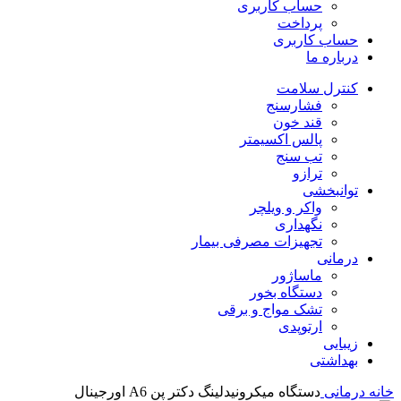
حساب کاربری
پرداخت
حساب کاربری
درباره ما
کنترل سلامت
فشارسنج
قند خون
پالس اکسیمتر
تب سنج
ترازو
توانبخشی
واکر و ویلچر
نگهداری
تجهیزات مصرفی بیمار
درمانی
ماساژور
دستگاه بخور
تشک مواج و برقی
ارتوپدی
زیبایی
بهداشتی
خانه
درمانی
دستگاه میکرونیدلینگ دکتر پن A6 اورجینال