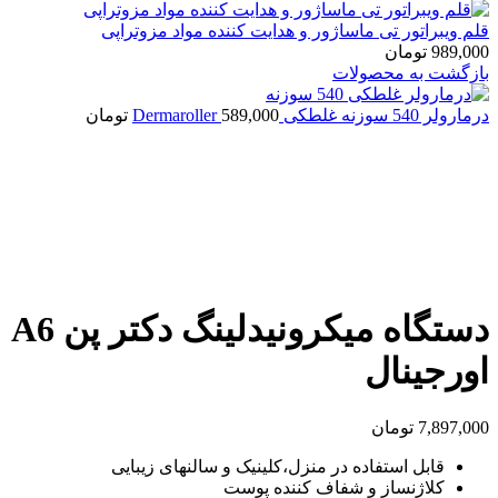
قلم ویبراتور تی ماساژور و هدایت کننده مواد مزوتراپی
989,000
تومان
بازگشت به محصولات
درمارولر 540 سوزنه غلطکی Dermaroller
589,000
تومان
بزرگنمایی تصویر
دستگاه میکرونیدلینگ دکتر پن A6
اورجینال
7,897,000
تومان
قابل استفاده در منزل،کلینیک و سالنهای زیبایی
کلاژنساز و شفاف کننده پوست