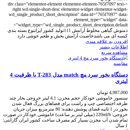
<div class="elementor-element elementor-element-765f7097 text-
right wd-single-short-desc elementor-widget elementor-widget-
wd_single_product_short_description" data-id="765f7097" data-
element_type="widget" data-
widget_type="wd_single_product_short_description.default">
دمنوش گیاهی مخلوط آرامش 111تولید کشور ایراننوع بسته بندی
کیسه ای می باشدخاصیت آرامش بخش و طعم خوشی دارد
افزودن به علاقه مندی
اطلاعات بیشتر
مشاهده سریع
مقایسه
دستگاه بخور سرد مچ match مدل T-283 با ظرفیت 4
لیتری
4,987,000
تومان
سنسور خاموشی خودکار حجم مخزن: 4.1 لیتر خروجی بخار چند
طرفه اختصاصی چپ و راست برای فضاهای بزرگ فعال شدن
بخور در 1 ثانیه فضای پوشش دهنده: 80 مترمربع میزان جریان
خروجی: 220ml/h (میلی لیتر بر ساعت) خاموشی خودکار در صورت
تمام شدن آب مخزن بسیار کم مصرف ساخت کشور ایران گارانتی:
1 سال