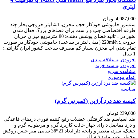
لیتری
4,987,000
تومان
سنسور خاموشی خودکار حجم مخزن: 4.1 لیتر خروجی بخار چند
طرفه اختصاصی چپ و راست برای فضاهای بزرگ فعال شدن
بخور در 1 ثانیه فضای پوشش دهنده: 80 مترمربع میزان جریان
خروجی: 220ml/h (میلی لیتر بر ساعت) خاموشی خودکار در صورت
تمام شدن آب مخزن بسیار کم مصرف ساخت کشور ایران گارانتی:
1 سال
افزودن به علاقه مندی
افزودن به سبد خرید
مشاهده سریع
اتمام موجودی
مقایسه
کیسه ضد درد آرژین (کمپرس گرم)
239,000
تومان
ضد اسپاسم ضد گرفتگی عضلات رفع کننده فوری دردهای قاعدگی
و درد مفاصل دارای چهار حالت کاربرد گرم و مرطوب، گرم و
خشک، سرد، معطر و رایحه دار ابعاد 21*36 سانتی متر جنس روکش
مخملی عمر مفید 5 سال