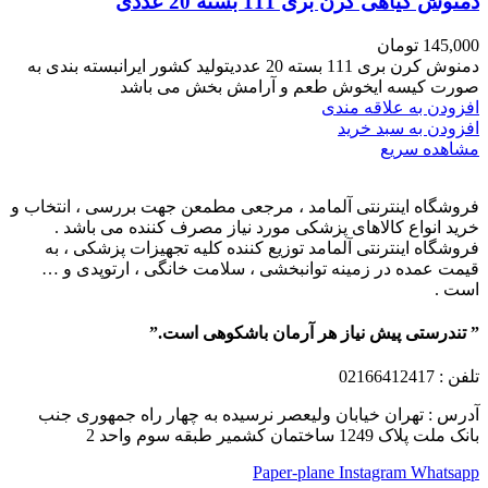
دمنوش گیاهی کرن بری 111 بسته 20 عددی
145,000
تومان
دمنوش کرن بری 111 بسته 20 عددیتولید کشور ایرانبسته بندی به
صورت کیسه ایخوش طعم و آرامش بخش می باشد
افزودن به علاقه مندی
افزودن به سبد خرید
مشاهده سریع
فروشگاه اینترنتی آلمامد ، مرجعی مطمعن جهت بررسی ، انتخاب و
خرید انواع کالاهای پزشکی مورد نیاز مصرف کننده می باشد .
فروشگاه اینترنتی آلمامد توزیع کننده کلیه تجهیزات پزشکی ، به
قیمت عمده در زمینه توانبخشی ، سلامت خانگی ، ارتوپدی و …
است .
” تندرستی پیش نیاز هر آرمان باشکوهی است.”
تلفن
: 02166412417
آدرس : تهران خیابان ولیعصر نرسیده به چهار راه جمهوری جنب
بانک ملت پلاک 1249 ساختمان کشمیر طبقه سوم واحد 2
Paper-plane
Instagram
Whatsapp