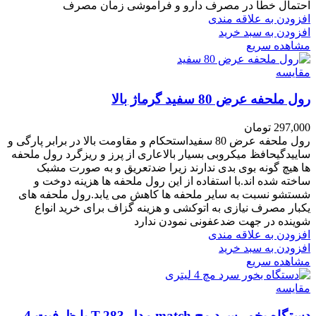
احتمال خطا در مصرف دارو و فراموشی زمان مصرف
افزودن به علاقه مندی
افزودن به سبد خرید
مشاهده سریع
مقایسه
رول ملحفه عرض 80 سفید گرماژ بالا
297,000
تومان
رول ملحفه عرض 80 سفیداستحکام و مقاومت بالا در برابر پارگی و
ساییدگیحافظ میکروبی بسیار بالاعاری از پرز و ریزگرد
رول ملحفه
ها
هیچ
گونه بوی بدی ندارند زیرا ضدتعریق و به صورت مشبک
ساخته شده اند.
با استفاده از این رول ملحفه ها هزینه دوخت و
شستشو نسبت به سایر ملحفه ها کاهش می یابد.رول ملحفه های
یکبار مصرف نیازی به اتوکشی و هزینه گزاف برای خرید انواع
شوینده در جهت ضدعفونی نمودن ندارد
افزودن به علاقه مندی
افزودن به سبد خرید
مشاهده سریع
مقایسه
دستگاه بخور سرد مچ match مدل T-283 با ظرفیت 4