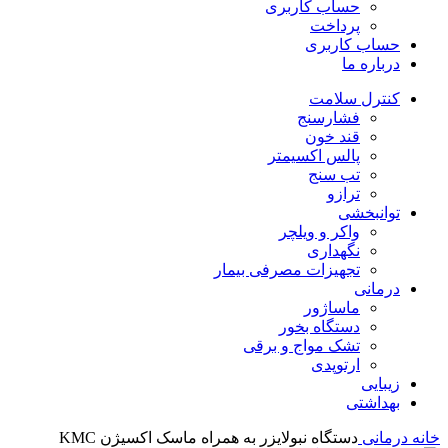
حساب کاربری
پرداخت
حساب کاربری
درباره ما
کنترل سلامت
فشارسنج
قند خون
پالس اکسیمتر
تب سنج
ترازو
توانبخشی
واکر و ویلچر
نگهداری
تجهیزات مصرفی بیمار
درمانی
ماساژور
دستگاه بخور
تشک مواج و برقی
ارتوپدی
زیبایی
بهداشتی
خانه
درمانی
دستگاه نبولایزر به همراه ماسک اکسیژن KMC