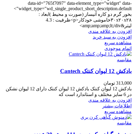
data-id="765f7097" data-element_type="widget" data-
widget_type="wd_single_product_short_description.default">
بخور گرم دو کاره آنیساز (صورت و محیط )ابعاد :
۳۰x۲۰x۲۸خاموشی خودکار<p>ظرفیت : 4.3
لیتر&amp;amp;amp;lt;/div>
افزودن به علاقه مندی
افزودن به سبد خرید
مشاهده سریع
اتمام موجودی
مقایسه
بادکش 12 لیوان کنتک Cantech
313,000
تومان
بادکش 12 لیوان کنتک بادکش 12 لیوان کنتک دارای 12 لیوان نشکن
در 6 سایز مختلف و استاندارد است که
افزودن به علاقه مندی
اطلاعات بیشتر
مشاهده سریع
مقایسه