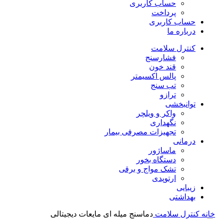
حساب کاربری
پرداخت
حساب کاربری
درباره ما
کنترل سلامت
فشارسنج
قند خون
پالس اکسیمتر
تب سنج
ترازو
توانبخشی
واکر و ویلچر
نگهداری
تجهیزات مصرفی بیمار
درمانی
ماساژور
دستگاه بخور
تشک مواج و برقی
ارتوپدی
زیبایی
بهداشتی
خانه
کنترل سلامت
دماسنج میله ای مایعات دیجیتالی