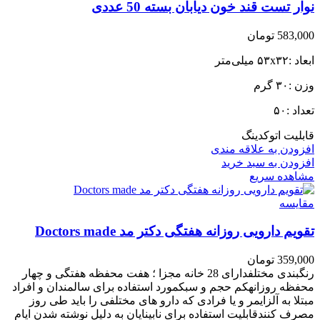
نوار تست قند خون دیابان بسته 50 عددی
583,000
تومان
ابعاد :۵۳x۳۲ میلی‌متر
وزن :۳۰ گرم
تعداد :۵۰
قابلیت اتوکدینگ
افزودن به علاقه مندی
افزودن به سبد خرید
مشاهده سریع
مقایسه
تقویم دارویی روزانه هفتگی دکتر مد Doctors made
359,000
تومان
رنگبندی مختلفدارای 28 خانه مجزا ؛ هفت محفظه هفتگی و چهار
محفظه روزانهکم حجم و سبکمورد استفاده برای سالمندان و افراد
مبتلا به آلزایمر و یا فرادی که دارو های مختلفی را باید طی روز
مصرف کنندقابلیت استفاده برای نابینایان به دلیل نوشته شدن ایام