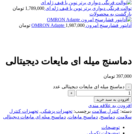
توالت فرنگی دیواری برتر نوین با قیف ژله ای
1,789,000
تومان
بازگشت به محصولات
آداپتور فشارسنج امرون OMRON Adapte
1,987,000
تومان
بزرگنمایی تصویر
دماسنج میله ای مایعات دیجیتالی
397,000
تومان
دماسنج میله ای مایعات دیجیتالی عدد
افزودن به سبد خرید
افزودن به علاقه مندی
دسته:
کنترل سلامت
برچسب:
تجهیزات پزشکی
,
تجهیزات کنترل
سلامت
,
دماسنج
,
دماسنج مایعات
,
دماسنج میله ای مایعات دیجیتالی
توضیحات
توضیحات تکمیلی