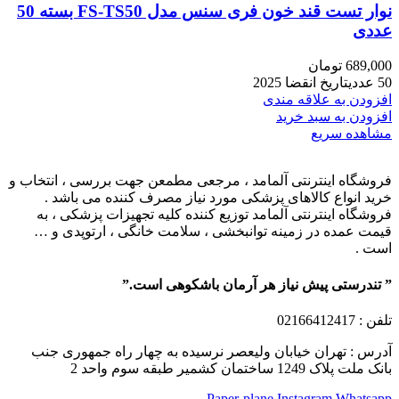
نوار تست قند خون فری سنس مدل FS-TS50 بسته 50
عددی
689,000
تومان
50 عددیتاریخ انقضا 2025
افزودن به علاقه مندی
افزودن به سبد خرید
مشاهده سریع
فروشگاه اینترنتی آلمامد ، مرجعی مطمعن جهت بررسی ، انتخاب و
خرید انواع کالاهای پزشکی مورد نیاز مصرف کننده می باشد .
فروشگاه اینترنتی آلمامد توزیع کننده کلیه تجهیزات پزشکی ، به
قیمت عمده در زمینه توانبخشی ، سلامت خانگی ، ارتوپدی و …
است .
” تندرستی پیش نیاز هر آرمان باشکوهی است.”
تلفن
: 02166412417
آدرس : تهران خیابان ولیعصر نرسیده به چهار راه جمهوری جنب
بانک ملت پلاک 1249 ساختمان کشمیر طبقه سوم واحد 2
Paper-plane
Instagram
Whatsapp