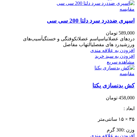
مقایسه
اسپری ضددرد سرد دلتا 200 سی سی
589,000
تومان
دردهای عضلانیاسپاسم عضلاتکوفتگی و خستگیآسیب‌های
ورزشیدرد های مفصلیالتهاب مفاصل
افزودن به علاقه مندی
افزودن به سبد خرید
مشاهده سریع
مقایسه
کش بدنسازی یکتا
458,000
تومان
ابعاد :
۳۵ × ۱۵ سانتی‌متر
وزن :300 گرم
افزودن به علاقه مندی