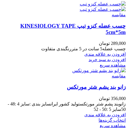
مقایسه
چسب عضله کنزو تیپ KINESIOLOGY TAPE
5cm*5m
289,000
تومان
چسب عضله5 سانت در 5 متررنگبندی متفاوت
افزودن به علاقه مندی
افزودن به سبد خرید
مشاهده سریع
مقایسه
زانو بند پشم شتر مورتکس
356,000
تومان
زانوبند پشم شتر مورتکستولید کشور ایرانسایز بندی :سایز 4 :48 -
50سایز 5 :50 - 52
افزودن به علاقه مندی
انتخاب گزینه‌ها
مشاهده سریع