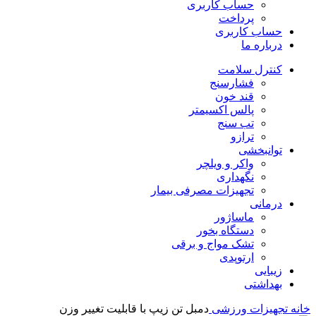
حساب کاربری
پرداخت
حساب کاربری
درباره ما
کنترل سلامت
فشارسنج
قند خون
پالس اکسیمتر
تب سنج
ترازو
توانبخشی
واکر و ویلچر
نگهداری
تجهیزات مصرفی بیمار
درمانی
ماساژور
دستگاه بخور
تشک مواج و برقی
ارتوپدی
زیبایی
بهداشتی
خانه
تجهیزات ورزشی
دمبل تن زیپ با قابلیت تغییر وزن