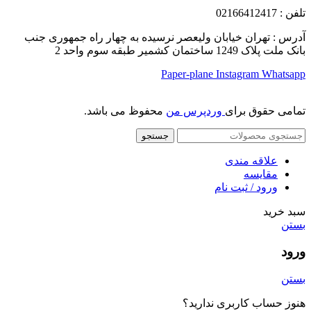
تلفن
: 02166412417
آدرس : تهران خیابان ولیعصر نرسیده به چهار راه جمهوری جنب
بانک ملت پلاک 1249 ساختمان کشمیر طبقه سوم واحد 2
Paper-plane
Instagram
Whatsapp
تمامی حقوق برای
وردپرس من
محفوظ می باشد.
جستجو
علاقه مندی
مقایسه
ورود / ثبت نام
سبد خرید
بستن
ورود
بستن
هنوز حساب کاربری ندارید؟