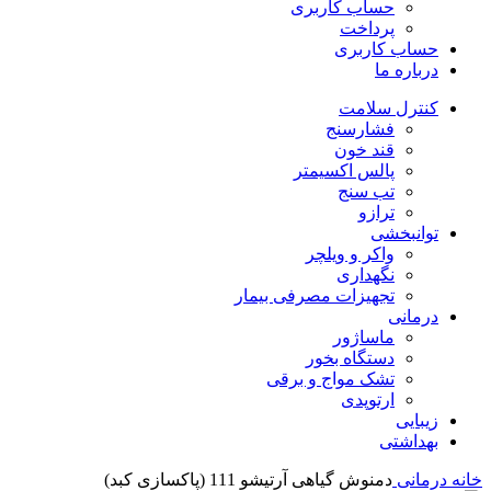
حساب کاربری
پرداخت
حساب کاربری
درباره ما
کنترل سلامت
فشارسنج
قند خون
پالس اکسیمتر
تب سنج
ترازو
توانبخشی
واکر و ویلچر
نگهداری
تجهیزات مصرفی بیمار
درمانی
ماساژور
دستگاه بخور
تشک مواج و برقی
ارتوپدی
زیبایی
بهداشتی
خانه
درمانی
دمنوش گیاهی آرتیشو 111 (پاکسازی کبد)