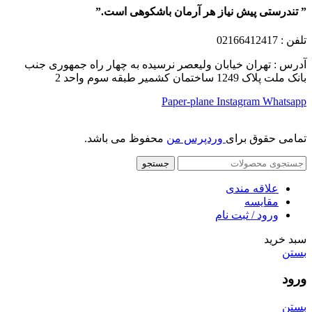
” تندرستی پیش نیاز هر آرمان باشکوهی است.”
تلفن
: 02166412417
آدرس : تهران خیابان ولیعصر نرسیده به چهار راه جمهوری جنب
بانک ملت پلاک 1249 ساختمان کشمیر طبقه سوم واحد 2
Paper-plane
Instagram
Whatsapp
تمامی حقوق برای
وردپرس من
محفوظ می باشد.
جستجو
علاقه مندی
مقایسه
ورود / ثبت نام
سبد خرید
بستن
ورود
بستن