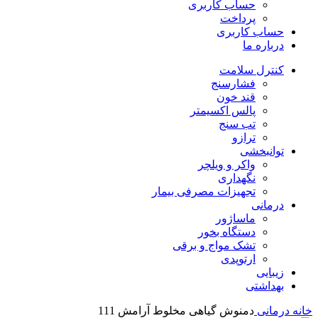
حساب کاربری
پرداخت
حساب کاربری
درباره ما
کنترل سلامت
فشارسنج
قند خون
پالس اکسیمتر
تب سنج
ترازو
توانبخشی
واکر و ویلچر
نگهداری
تجهیزات مصرفی بیمار
درمانی
ماساژور
دستگاه بخور
تشک مواج و برقی
ارتوپدی
زیبایی
بهداشتی
خانه
درمانی
دمنوش گیاهی مخلوط آرامش 111