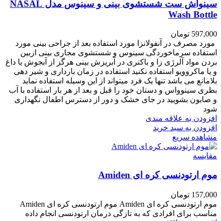
سینواش ست شستشوی بینی و سینوس مدل NASAL
Wash Bottle
597,000
تومان
مورد مصرف در آنفولانزا مورد استفاده بعد از جراحی بینی مورد
استفاده سرماخوردگی سینوس و شستشوی مجاری بینی ازبین
بردن مواد آلرژی زا و باکتری در آبریزش بینی هرگز از آبجوش یا داغ
و یا ماکروویو استفاده نکنید استفاده در زمان بارداری و شیر دهی
بلامانع می باشد تنها یک فرد میتواند از این وسیله استفاده نماید
بطری سینوواس و دستان خود را قبل و بعد از هر بار استفاده با آب
و صابون بشویید در جای خشک و دور از دسترس اطفال نگهداری
شود
افزودن به علاقه مندی
افزودن به سبد خرید
مشاهده سریع
مقایسه
موم ارتودنسی کره ای Amiden
157,000
تومان
موم ارتودنسی کره ای Amiden موم ارتودنسی کره ای Amiden
مناسب برای افرادی که به تازگی درمان ارتودنسی انجام داده