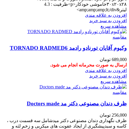
۳۰x۲۰x۲۸خاموشی خودکار<p>ظرفیت : 4.3
لیتر&amp;amp;amp;lt;/div>
افزودن به علاقه مندی
افزودن به سبد خرید
مشاهده سریع
مقایسه
وکیوم آقایان تورنادو رادمد TORNADO RADMED6
689,000
تومان
ارسال به صورت محرمانه انجام می شود.
افزودن به علاقه مندی
افزودن به سبد خرید
مشاهده سریع
مقایسه
ظرف دندان مصنوعی دکتر مد Doctors made
256,000
تومان
ظرف نگهداری دندان مصنوعی دکتر میدشامل سه قسمت درب ،
کاسه و سبدپیشگیری از ایجاد عفونت های میکربی و زخم لثه و