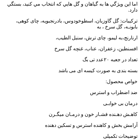
اما اين ويژگي ها به گياهان و گل هايي که انتخاب مي کنيد، بستگي
دارد.
ترکیبات: گل گاوزبان، اسطوخودوس، بادرنجبویه، چای کوهی،
بابونـه، گل سرخ ، به
ارنارنج،به لیمو، چای ترش، سنبل الطیب،
افسنطین، زعفران، عناب، غنچه گل سرخ
تعداد در جعبه ۲۰عدد تی بگ
بسته بندی به صورت کیسه ای می باشد
خواص محصول:
ضد اضطراب و استرس
درمان بی خوابـی
کاهـش دهـنده فشـار خون و درمـان میگـرن
آرامش بخش و کاهنده استرس و تسکین دهنده
توضیحات تکمیلی