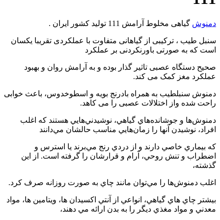
دمنوش
گیاهی مخلوط آرامش 111 تولید کشور ایران .
سنبل طیب ، ترکیبی از گیاهانی متفاوت با عملکردی تقریبا یکسان
است که به صورتی باورنکردنی بر عملکرد
صحیح دستگاه عصبی تاثیر گذار بوده و به آرامش روان و بهبود
عملکرد مغز کمک می کند.
دمنوش سنبلطیب به همراه بادرنج بویه و اسطوخدوس، باعث خوابی
راحت شده واز اختلالات عصبی را می کاهد.
دمنوش‌ها و جوشانده‌هاي گياهي، نوشيدني‌هايي هستند که اغلب
افراد، نوشيدن آنها را زمان‌هايي مناسب حالشان مي‌دانند
که بيماري خاصي دارند و از دردي رنج مي‌برند يا استرس و
اضطراب و تنش روحي، آرام و قرارشان را گرفته است. از اين
گذشته،
اغلب دمنوش‌ها را مي‌توان مانند چاي به صورت روزانه صرف کرد.
بيشتر چاي هاي گياهي، انواعي از آنتي اکسيدان ها، ويتامين ها، مواد
معدني و مواد مغذي ديگر را به بدن ارائه مي دهند،