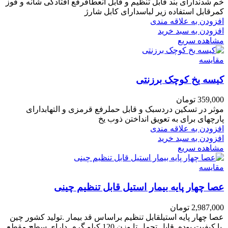
خم شدندارای بند قابل تنظیم و قابل انعطافرفع افتادگی شانه و قوز
کمرقابل استفاده زیر لباسدارای کابل شارژ
افزودن به علاقه مندی
افزودن به سبد خرید
مشاهده سریع
مقایسه
کیسه یخ کوچک برزنتی
359,000
تومان
موثر در تسکین دردسبک و قابل حملرفع قرمزی و التهابدارای
پارچهای برای به تعویق انداختن ذوب یخ
افزودن به علاقه مندی
افزودن به سبد خرید
مشاهده سریع
مقایسه
عصا چهار پایه بیمار استیل قابل تنظیم چینی
2,987,000
تومان
عصا چهار پایه استیلقابل تنظیم براساس قد بیمار .تولید کشور چین
.با کیفیت بوده .قابل تحمل تا وزن 120 کیلو گرم .دارای سطح مقطع