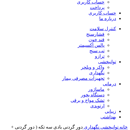
حساب کاربری
پرداخت
حساب کاربری
درباره ما
کنترل سلامت
فشارسنج
قند خون
پالس اکسیمتر
تب سنج
ترازو
توانبخشی
واکر و ویلچر
نگهداری
تجهیزات مصرفی بیمار
درمانی
ماساژور
دستگاه بخور
تشک مواج و برقی
ارتوپدی
زیبایی
بهداشتی
خانه
توانبخشی
نگهداری
دور گردنی بادی سه تکه ( دور گردنی +