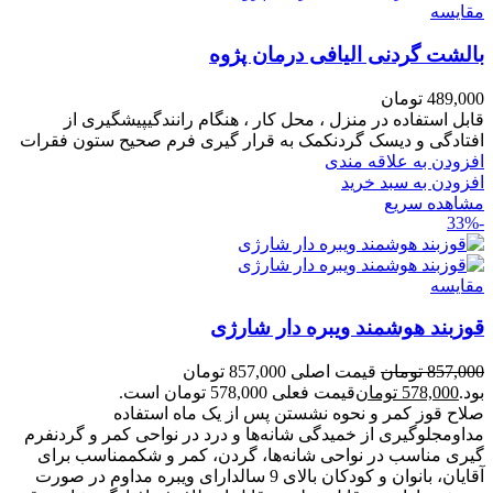
مقایسه
بالشت گردنی الیافی درمان پژوه
489,000
تومان
قابل استفاده در منزل ، محل کار ، هنگام رانندگیپیشگیری از
افتادگی و دیسک گردنکمک به قرار گیری فرم صحیح ستون فقرات
افزودن به علاقه مندی
افزودن به سبد خرید
مشاهده سریع
-33%
مقایسه
قوزبند هوشمند ویبره دار شارژی
857,000
تومان
قیمت اصلی 857,000 تومان
بود.
578,000
تومان
قیمت فعلی 578,000 تومان است.
صلاح قوز کمر و نحوه نشستن پس از یک ماه استفاده
مداومجلوگیری از خمیدگی شانه‌ها و درد در نواحی کمر و گردنفرم
گیری مناسب در نواحی شانه‌ها، گردن، کمر و شکممناسب برای
آقایان، بانوان و کودکان بالای 9 سالدارای ویبره مداوم در صورت