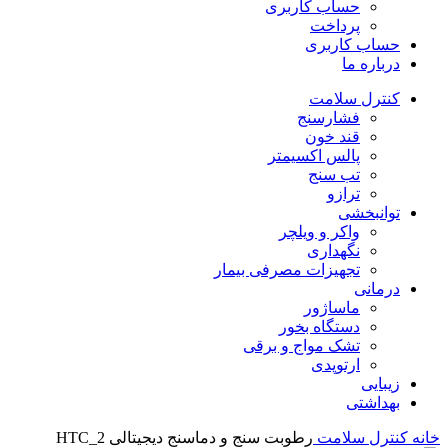
حساب کاربری
پرداخت
حساب کاربری
درباره ما
کنترل سلامت
فشارسنج
قند خون
پالس اکسیمتر
تب سنج
ترازو
توانبخشی
واکر و ویلچر
نگهداری
تجهیزات مصرفی بیمار
درمانی
ماساژور
دستگاه بخور
تشک مواج و برقی
ارتوپدی
زیبایی
بهداشتی
خانه
کنترل سلامت
رطوبت سنج و دماسنج دیجیتالی HTC_2