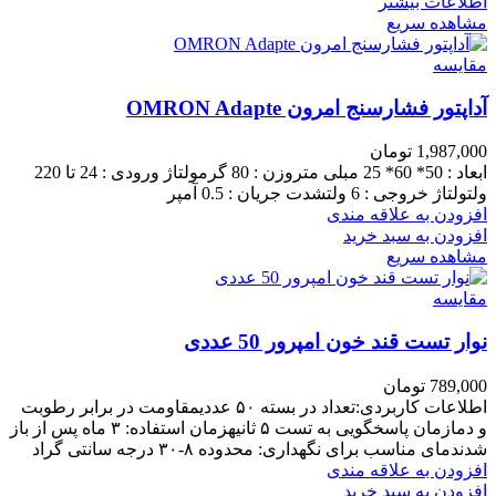
اطلاعات بیشتر
مشاهده سریع
مقایسه
آداپتور فشارسنج امرون OMRON Adapte
1,987,000
تومان
ابعاد : 50* 60* 25 مبلی متروزن : 80 گرمولتاژ ورودی : 24 تا 220
ولتولتاژ خروجی : 6 ولتشدت جریان : 0.5 آمپر
افزودن به علاقه مندی
افزودن به سبد خرید
مشاهده سریع
مقایسه
نوار تست قند خون امپرور 50 عددی
789,000
تومان
اطلاعات کاربردی:تعداد در بسته ۵۰ عددیمقاومت در برابر رطوبت
و دمازمان پاسخگویی به تست ۵ ثانیه
زمان استفاده
: ۳ ماه پس از باز
شدن
دمای مناسب برای نگهداری
: محدوده ۸-۳۰ درجه سانتی گراد
افزودن به علاقه مندی
افزودن به سبد خرید