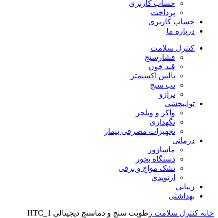
حساب کاربری
پرداخت
حساب کاربری
درباره ما
کنترل سلامت
فشارسنج
قند خون
پالس اکسیمتر
تب سنج
ترازو
توانبخشی
واکر و ویلچر
نگهداری
تجهیزات مصرفی بیمار
درمانی
ماساژور
دستگاه بخور
تشک مواج و برقی
ارتوپدی
زیبایی
بهداشتی
خانه
کنترل سلامت
رطوبت سنج و دماسنج دیجیتالی HTC_1