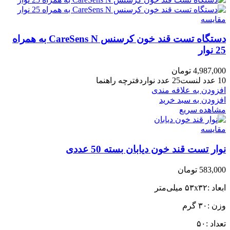
مقایسه
دستگاه تست قند خون کرسنس CareSens N به همراه
25 نوار
4,987,000
تومان
10 عدد لنست25 عدد نواردفترچه راهنما
افزودن به علاقه مندی
افزودن به سبد خرید
مشاهده سریع
مقایسه
نوار تست قند خون دیابان بسته 50 عددی
583,000
تومان
ابعاد :۵۳x۳۲ میلی‌متر
وزن :۳۰ گرم
تعداد :۵۰