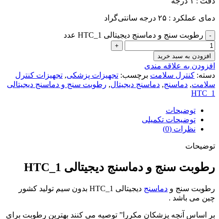
دقت : ۱ درجه
دمای عملکرد : ۲۵ درجه سانتی‌گراد
رطوبت سنج و دماسنج دیجیتالی HTC_1 عدد
افزودن به سبد خرید
افزودن به علاقه مندی
دسته:
کنترل سلامت
برچسب:
تجهیزات پزشکی
,
تجهیزات کنترل
سلامت
,
دماسنج
,
دماسنج دیجیتال
,
رطوبت سنج و دماسنج دیجیتالی
HTC_1
توضیحات
توضیحات تکمیلی
نظرات (0)
توضیحات
رطوبت سنج و دماسنج دیجیتالی HTC_1
رطوبت سنج و
دماسنج
دیجیتالی HTC_1 بدون سیم تولید کشور
چین می باشد .
بر اساس آنچه پزشکان مکررا” توصیه می کنند بهترین رطوبت برای