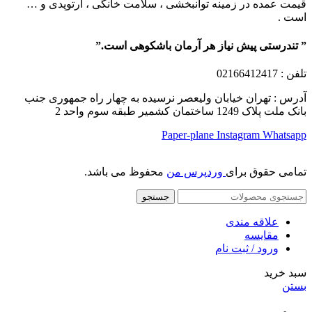
قیمت عمده در زمینه توانبخشی ، سلامت خانگی ، ارتوپدی و …
است .
” تندرستی پیش نیاز هر آرمان باشکوهی است.”
تلفن
: 02166412417
آدرس : تهران خیابان ولیعصر نرسیده به چهار راه جمهوری جنب
بانک ملت پلاک 1249 ساختمان کشمیر طبقه سوم واحد 2
Paper-plane
Instagram
Whatsapp
تمامی حقوق برای
وردپرس من
محفوظ می باشد.
جستجو
علاقه مندی
مقایسه
ورود / ثبت نام
سبد خرید
بستن