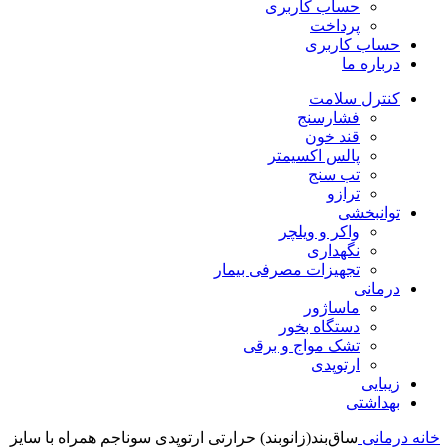
حساب کاربری
پرداخت
حساب کاربری
درباره ما
کنترل سلامت
فشارسنج
قند خون
پالس اکسیمتر
تب سنج
ترازو
توانبخشی
واکر و ویلچر
نگهداری
تجهیزات مصرفی بیمار
درمانی
ماساژور
دستگاه بخور
تشک مواج و برقی
ارتوپدی
زیبایی
بهداشتی
خانه
درمانی
ساق‌بند(زانوبند) حرارتی ارتوپدی سوناجم همراه با سایز