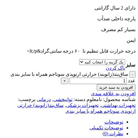
دارای 2 سال گارانتی
پارچه داخلی ضدآب
بسیار کم مصرف
ایمن
درجه حرارت قابل تنظیم تا ۶۰ درجه سانتی‌گراد&lt;/p>
سایز
پاک کردن
ساق‌بند(زانوبند) حرارتی ارتوپدی سوناجم همراه با سایز بندی
عدد
افزودن به سبد خرید
افزودن به علاقه مندی
شناسه محصول:
نامعلوم
دسته:
توانبخشی
,
درمانی
برچسب:
تجهیزات بهداشتی
,
تجهیزات پزشکی
,
ساق‌بند(زانوبند) حرارتی
ارتوپدی سوناجم همراه با سایز بندی
توضیحات
توضیحات تکمیلی
نظرات (0)