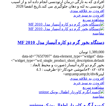
افرادی که به تازگی درمان ارتودنسی انجام داده اند و از آسیب
ارتودنسی به لثه و دهان جلوگیری می کند.تاریخ انقضا 2028
افزودن به علاقه مندی
افزودن به سبد خرید
مشاهده سریع
مقایسه
دستگاه بخور گرم دو کاره آنیساز مدل MF 2010
1,389,000
تومان
data-id="765f7097" data-element_type="widget" data-
widget_type="wd_single_product_short_description.default">
بخور گرم دو کاره آنیساز (صورت و محیط )ابعاد :
۳۰x۲۰x۲۸خاموشی خودکار<p>ظرفیت : 4.3
لیتر&amp;amp;amp;lt;/div>
افزودن به علاقه مندی
افزودن به سبد خرید
مشاهده سریع
مقایسه
کیسه آبگرم کاوردار اطفال یونیک unique