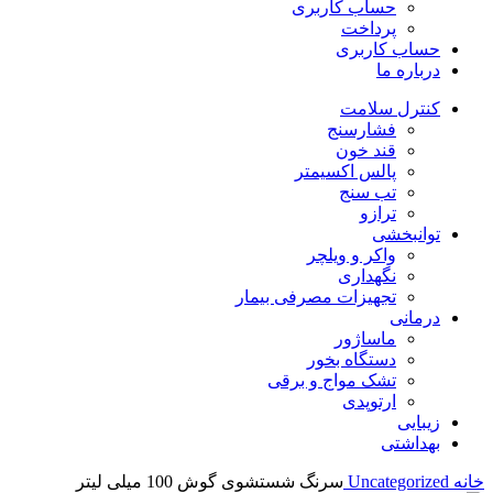
حساب کاربری
پرداخت
حساب کاربری
درباره ما
کنترل سلامت
فشارسنج
قند خون
پالس اکسیمتر
تب سنج
ترازو
توانبخشی
واکر و ویلچر
نگهداری
تجهیزات مصرفی بیمار
درمانی
ماساژور
دستگاه بخور
تشک مواج و برقی
ارتوپدی
زیبایی
بهداشتی
خانه
Uncategorized
سرنگ شستشوی گوش 100 میلی لیتر