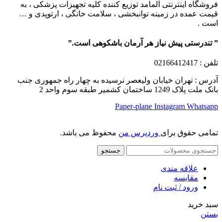
فروشگاه اینترنتی آلمامد توزیع کننده کلیه تجهیزات پزشکی ، به
قیمت عمده در زمینه توانبخشی ، سلامت خانگی ، ارتوپدی و …
است .
” تندرستی پیش نیاز هر آرمان باشکوهی است.”
تلفن
: 02166412417
آدرس : تهران خیابان ولیعصر نرسیده به چهار راه جمهوری جنب
بانک ملت پلاک 1249 ساختمان کشمیر طبقه سوم واحد 2
Paper-plane
Instagram
Whatsapp
تمامی حقوق برای
وردپرس من
محفوظ می باشد.
جستجو
علاقه مندی
مقایسه
ورود / ثبت نام
سبد خرید
بستن