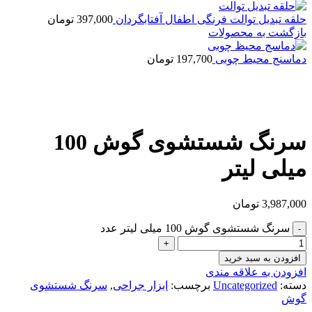
حلقه تبدیل توالت فرنگی اطفال آفتابگردان
397,000
تومان
بازگشت به محصولات
دماسنج محیط چوبی
197,700
تومان
بزرگنمایی تصویر
سرنگ شستشوی گوش 100
میلی لیتر
3,987,000
تومان
سرنگ شستشوی گوش 100 میلی لیتر عدد
افزودن به سبد خرید
افزودن به علاقه مندی
دسته:
Uncategorized
برچسب:
ابزار جراحی
,
سرنگ شستشوی
گوش