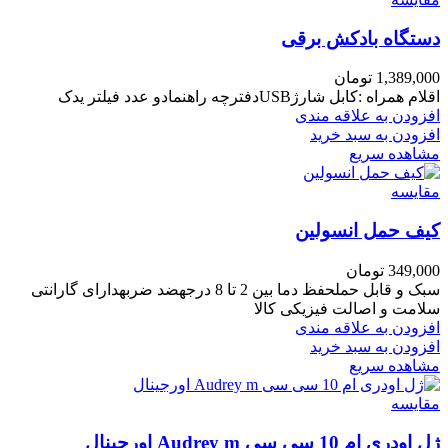
دستگاه بادکش برقی
1,389,000
تومان
اقلام همراه :کابل شارژUSBدفترچه راهنمادو عدد فیلتر یدک
افزودن به علاقه مندی
افزودن به سبد خرید
مشاهده سریع
مقایسه
کیف حمل انسولین
349,000
تومان
سبک و قابل حملحفظ دما بین 2 تا 8 درجهضد ضربهدارای گارانتی
سلامت و اصالت فیزیکی کالا
افزودن به علاقه مندی
افزودن به سبد خرید
مشاهده سریع
مقایسه
ژل اودری ام 10 سی سی Audrey m اورجینال