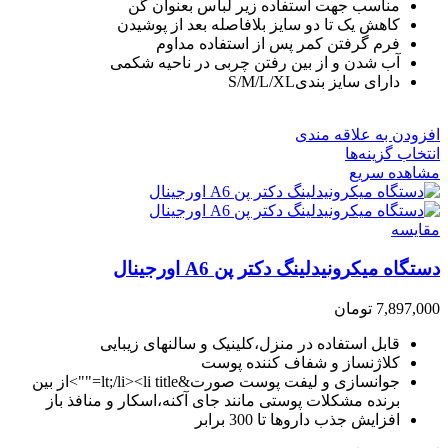
مناسب جهت استفاده زیر لباس بعنوان گن
کاهش یک تا دو سایز بلافاصله بعد از پوشیدن
فرم گرفتن کمر پس از استفاده مداوم
آب شدن و از بین رفتن چربی در ناحیه شکمی
دارای سایز بندیS/M/L/XL
افزودن به علاقه مندی
انتخاب گزینه‌ها
مشاهده سریع
مقایسه
دستگاه میکرونیدلینگ دکتر پن A6 اورجینال
7,897,000
تومان
قابل استفاده در منزل،کلینیک و سالنهای زیبایی
کلاژنساز و شفاف کننده پوست
جوانسازی و لیفت پوست صورت&lt;/li><li title="">از بین
برنده مشکلات پوستی مانند جای آکنه،اسکار و منافذ باز
افزایش جذب داروها تا 300 برابر