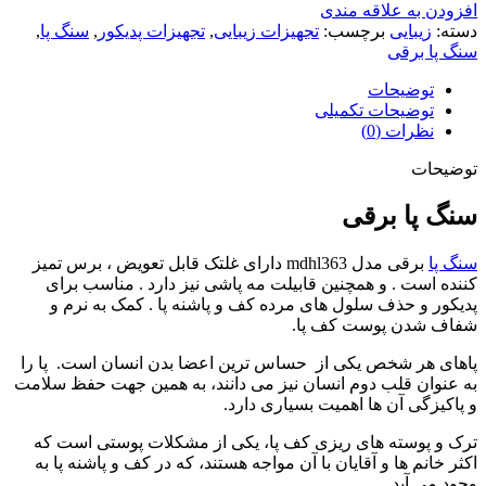
افزودن به علاقه مندی
دسته:
زیبایی
برچسب:
تجهیزات زیبایی
,
تجهیزات پدیکور
,
سنگ پا
,
سنگ پا برقی
توضیحات
توضیحات تکمیلی
نظرات (0)
توضیحات
سنگ پا برقی
سنگ پا
برقی مدل mdhl363 دارای غلتک قابل تعویض ، برس تمیز
کننده است . و همچنین قابیلت مه پاشی نیز دارد . مناسب برای
پدیکور و حذف سلول های مرده کف و پاشنه پا . کمک به نرم و
شفاف شدن پوست کف پا.
پاهای هر شخص یکی از حساس ترین اعضا بدن انسان است. پا را
به عنوان قلب دوم انسان نیز می دانند، به همین جهت حفظ سلامت
و پاکیزگی آن ها اهمیت بسیاری دارد.
ترک و پوسته های ریزی کف پا، یکی از مشکلات پوستی است که
اکثر خانم ها و آقایان با آن مواجه هستند، که در کف و پاشنه پا به
وجود می آید.