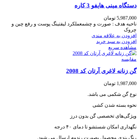
دستگاه مینی هایفو 3 کاره
5,987,000
تومان
ناحیه هدف : صورت و چشمعملکرد لیفتینگ پوست و رفع چین و
چروک
افزودن به علاقه مندی
افزودن به سبد خرید
مشاهده سریع
مقایسه
گن زنانه لاغری آرتان کد 2008
1,987,000
تومان
نوع گن شکمی می باشد.
نحوه بسته شدن کشی
ویژگی‌های تخصصی گن بدون درز
نگهداری امکان شستشو تا دمای ۴۰ درجه
رنگ بندی محصول بصورت رندوم ارسال می شود.