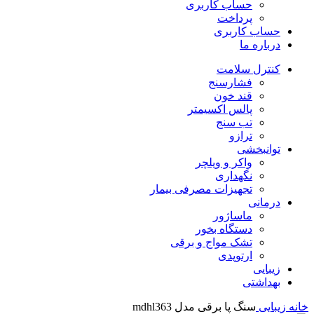
حساب کاربری
پرداخت
حساب کاربری
درباره ما
کنترل سلامت
فشارسنج
قند خون
پالس اکسیمتر
تب سنج
ترازو
توانبخشی
واکر و ویلچر
نگهداری
تجهیزات مصرفی بیمار
درمانی
ماساژور
دستگاه بخور
تشک مواج و برقی
ارتوپدی
زیبایی
بهداشتی
خانه
زیبایی
سنگ پا برقی مدل mdhl363