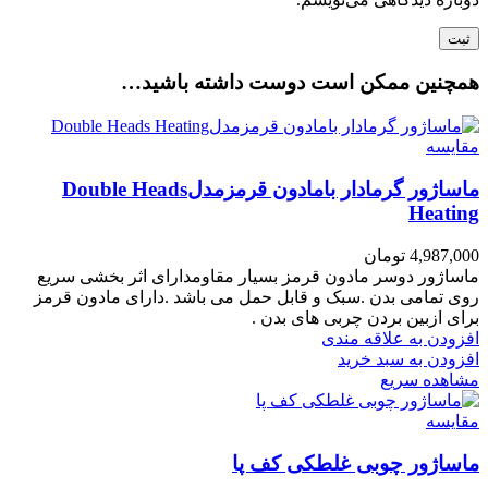
همچنین ممکن است دوست داشته باشید…
مقایسه
ماساژور گرمادار بامادون قرمزمدلDouble Heads
Heating
4,987,000
تومان
ماساژور دوسر مادون قرمز بسیار مقاومدارای اثر بخشی سریع
روی تمامی بدن .سبک و قابل حمل می باشد .دارای مادون قرمز
برای ازبین بردن چربی های بدن .
افزودن به علاقه مندی
افزودن به سبد خرید
مشاهده سریع
مقایسه
ماساژور چوبی غلطکی کف پا