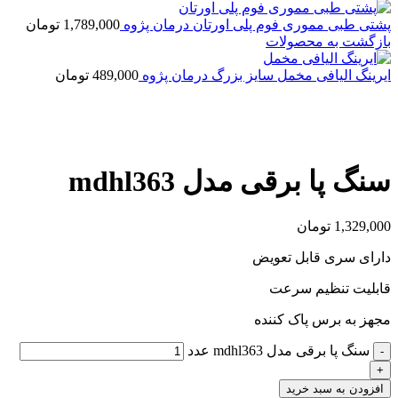
پشتی طبی مموری فوم پلی اورتان درمان پژوه
1,789,000
تومان
بازگشت به محصولات
ایرینگ الیافی مخمل سایز بزرگ درمان پژوه
489,000
تومان
بزرگنمایی تصویر
سنگ پا برقی مدل mdhl363
1,329,000
تومان
دارای سری قابل تعویض
قابلیت تنظیم سرعت
مجهز به برس پاک کننده
سنگ پا برقی مدل mdhl363 عدد
افزودن به سبد خرید