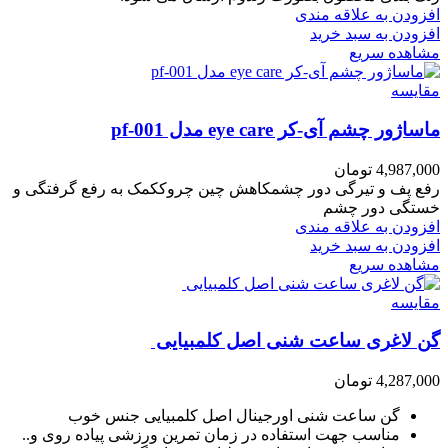
افزودن به علاقه مندی
افزودن به سبد خرید
مشاهده سریع
مقایسه
ماساژور چشم آی-کر eye care مدل pf-001
4,987,000
تومان
رفع پف و تیرگی دور چشمکاهش چین چروککمک به رفع گرفتگی و
خستگی دور چشم
افزودن به علاقه مندی
افزودن به سبد خرید
مشاهده سریع
مقایسه
گن لاغری ساعت شنی اصل کلمبیایی
4,287,000
تومان
گن ساعت شنی اورجینال اصل کلمبیایی جنس خوب
مناسب جهت استفاده در زمان تمرین ورزشی پیاده روی و‏‏.‏‏‏‏.‏‏