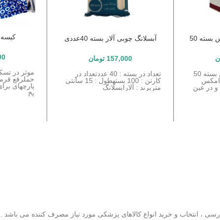
کیسه 
چسب آنژیوکت سامکس بسته 50
آبسلانگ چوبی آلار بسته 40عددی
00
ن
157,000
تومان
موثر در تسک
چسب آنژیوکت سامکس بسته 50
تعداد در بسته : 40 عددتعداد در
حملرفع قرمزی
امکس
کارتن : 100 بستهطول : 15 سانتی
پارچهای برای
و در عین
متربرند : آلارابسلانگ
یخ
 ، انتخاب و خرید انواع کالاهای پزشکی مورد نیاز مصرف کننده می باشد . فرو