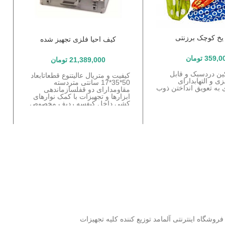
یخ کوچک برزنتی
کیف احیا فلزی تجهیز شده
359,0
تومان
21,389,000
تومان
ین دردسبک و قابل
کیفیت و متریال عالیتنوع قطعاتابعاد
 و التهابدارای
50*35*17 سانتی متردسته
م
 به تعویق انداختن ذوب
مقاومدارای دو قفلسازماندهی
ب
ابزارها و تجهیزات با کمک نوارهای
س
کشی داخل کیفسه ردیف مخصوص
آ
قطعات
د
شگاه اینترنتی آلمامد توزیع کننده کلیه تجهیزات