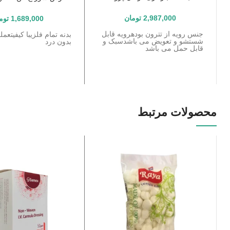
2,987,000
تومان
1,689,000
توم
جنس رویه از تترون بودهرویه قابل
بدنه تمام فلزیبا کیفیتعم
شستشو و تعویض می باشدسبک و
بدون درد
قابل حمل می باشد
محصولات مرتبط