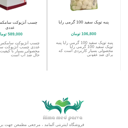
پنبه توپک سفید 100 گرمی رایا
عددی
106,800
تومان
589,000
توما
پنبه توپک سفید 100 گرمی رایا پنبه
توپک سفید 100 گرمی رایا
عددی چسب آنژیوکت س
محصولی بسیار کاربردی است که
محصولی بسیار با کیفیت 
برای ضد عفونی
حال ضد آب است
فروشگاه اینترنتی آلمامد ، مرجعی مطمعن جهت بررسی