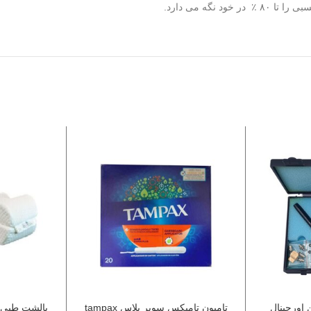
نگه می دارد
.
اورجینال
تامپون تامپکس سوپر پلاس tampax
بالشت طبی ب