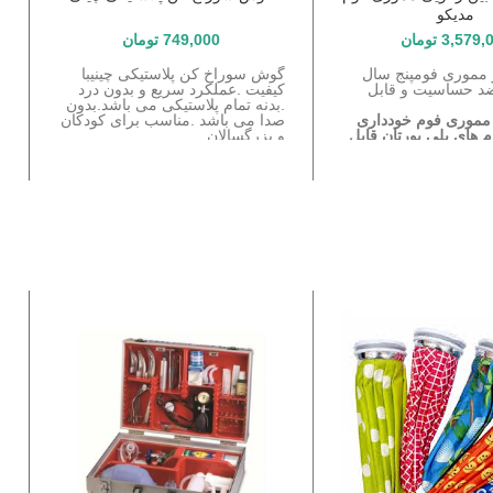
مدیکو
3,579,
تومان
749,000
تومان
ز مموری فومپنج سال
گوش سوراخ کن پلاستیکی چینیبا
گ
 ضد حساسیت و قابل
کیفیت .عملکرد سریع و بدون درد
چ
.بدنه تمام پلاستیکی می باشد.بدون
د
مموری فوم خودداری
صدا می باشد .مناسب برای کودکان
ص
م های پلی یورتان قابل
و بزرگسالان .
و
 نیستند و در صورت
و بالشت مورد نظر
ارانتی نمی گردد.