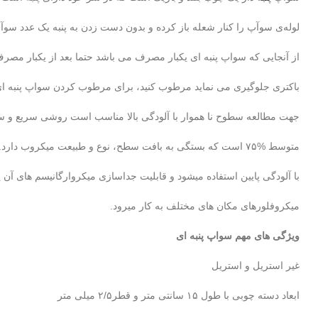
لوله‌ی سوآپ را کنار شعله باز کرده و بدون دست زدن به پنبه یک عدد سوآپ ر
از آنجایی که سواپ پنبه ای یکبار مصرف می باشد حتما بعد از یکبار مصرف دو
باکتری جلوگیری می نماید مرطوب کنید، برای مرطوب کردن سواپ پنبه ای به
جهت مطالعه سطوح نا هموار با آلودگی بالا مناسب است روشی سریع و سا
متوسط %۷۵ است که بستگی به بافت سطح، نوع و طبیعت میکروب دارد. جهت ارزیابی سطوح صاف، محکم و بدون منفذ مناسب بوده برای سطوح
با آلودگی پایین استفاده میشود و قابلیت جداسازی میکروارگانیسم های آن پایین و حدود ۰/۱% است. سوآپ آزمایشگاهی بر
میکروفلورهای مکان های مختلف به کار می­رود.
ویژگی­ های مهم سواپ پنبه ای
غیر استریل و استریل
ابعاد دسته چوبی با طول ۱۵ سانتی متر و قطر۲/۵ میلی متر