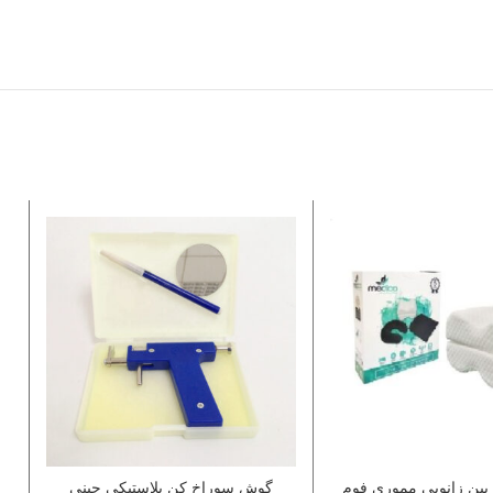
ین زانویی مموری فوم
گوش سوراخ کن پلاستیکی چینی