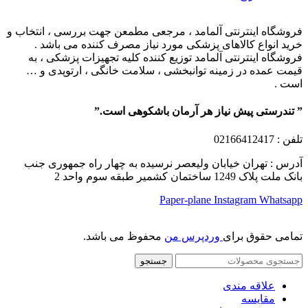
فروشگاه اینترنتی آلمامد ، مرجعی مطمعن جهت بررسی ، انتخاب و
خرید انواع کالاهای پزشکی مورد نیاز مصرف کننده می باشد .
فروشگاه اینترنتی آلمامد توزیع کننده کلیه تجهیزات پزشکی ، به
قیمت عمده در زمینه توانبخشی ، سلامت خانگی ، ارتوپدی و …
است .
” تندرستی پیش نیاز هر آرمان باشکوهی است.”
تلفن
: 02166412417
آدرس : تهران خیابان ولیعصر نرسیده به چهار راه جمهوری جنب
بانک ملت پلاک 1249 ساختمان کشمیر طبقه سوم واحد 2
Paper-plane
Instagram
Whatsapp
تمامی حقوق برای
وردپرس من
محفوظ می باشد.
جستجو
علاقه مندی
مقایسه