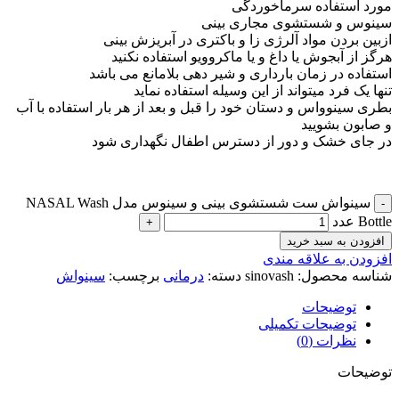
مورد استفاده سرماخوردگی
سینوس و شستشوی مجاری بینی
ازبین بردن مواد آلرژی زا و باکتری در آبریزش بینی
هرگز از آبجوش یا داغ و یا ماکروویو استفاده نکنید
استفاده در زمان بارداری و شیر دهی بلامانع می باشد
تنها یک فرد میتواند از این وسیله استفاده نماید
بطری سینوواس و دستان خود را قبل و بعد از هر بار استفاده با آب
و صابون بشویید
در جای خشک و دور از دسترس اطفال نگهداری شود
سینواش ست شستشوی بینی و سینوس مدل NASAL Wash
Bottle عدد
افزودن به سبد خرید
افزودن به علاقه مندی
شناسه محصول:
sinovash
دسته:
درمانی
برچسب:
سینواش
توضیحات
توضیحات تکمیلی
نظرات (0)
توضیحات