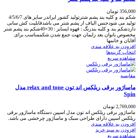
356,000
تومان
شکم بند و کلیه بند پشم شترتولید کشور ایراندر سایز های 4/5/6/7
تولید می شودجنس الیاف از پشم شتر می باشدقابلیت کش سانی
داردشکم بند و کلیه بندرنگ : قهوه ایسایز : 30×40شکم بند پشم شتر
مخصوص بانوان بعد زایمان جهت جمع شدن شکممناسب برای
آقایان و خانمها
افزودن به علاقه مندی
انتخاب گزینه‌ها
مشاهده سریع
مقایسه
ماساژور برقی ریلکس اند تون relax and tone مدل
Spin
2,769,000
تومان
ماساژور برقی ریلکس اند تون مدل اسپین دستگاه ماساژور برقی
ریلکس اسپین دارای طراحی سبک و ماساژور چرخشی می باشد.
افزودن به علاقه مندی
افزودن به سبد خرید
مشاهده سریع