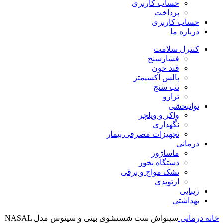
حساب کاربری
پرداخت
حساب کاربری
درباره ما
کنترل سلامت
فشارسنج
قند خون
پالس اکسیمتر
تب سنج
ترازو
توانبخشی
واکر و ویلچر
نگهداری
تجهیزات مصرفی بیمار
درمانی
ماساژور
دستگاه بخور
تشک مواج و برقی
ارتوپدی
زیبایی
بهداشتی
خانه
درمانی
سینواش ست شستشوی بینی و سینوس مدل NASAL