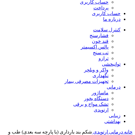
حساب کاربری
پرداخت
حساب کاربری
درباره ما
کنترل سلامت
فشارسنج
قند خون
پالس اکسیمتر
تب سنج
ترازو
توانبخشی
واکر و ویلچر
نگهداری
تجهیزات مصرفی بیمار
درمانی
ماساژور
دستگاه بخور
تشک مواج و برقی
ارتوپدی
زیبایی
بهداشتی
خانه
درمانی
ارتوپدی
شکم بند بارداری (با پارچه سه بعدی) طب و