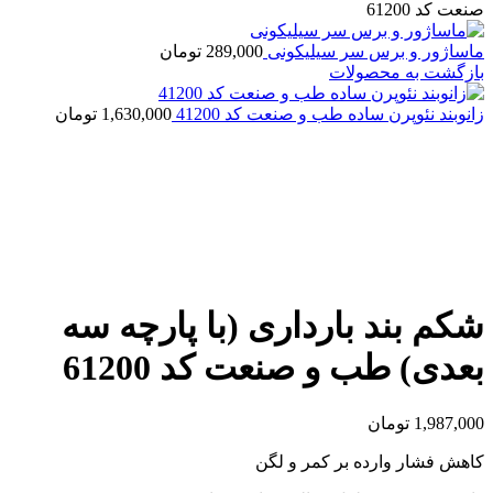
صنعت کد 61200
ماساژور و برس سر سیلیکونی
289,000
تومان
بازگشت به محصولات
زانوبند نئوپرن ساده طب و صنعت کد 41200
1,630,000
تومان
بزرگنمایی تصویر
شکم بند بارداری (با پارچه سه
بعدی) طب و صنعت کد 61200
1,987,000
تومان
کاهش فشار وارده بر کمر و لگن