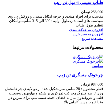
طناب سیمی 6 میل تن زیپ
256,000
تومان
مناسب برای افراد مبتدی و حرفه ایکابل سیمی و روکش پی وی
سیدسته های استانداردطول اولیه : 300 الی 315 سانتیمترامکان
تنظیم طول طناب
افزودن به علاقه مندی
افزودن به سبد خرید
مشاهده سریع
محصولات مرتبط
مقایسه
چرخونک مسگری تن زیپ
987,000
تومان
قطر محصول : 28 سانتی مترتشکیل شده از دو لایه ی چرخانتحمل
وزن تا صد کیلوگرمحرکت تمرکزی بر شکم و پهلوبهبود وضعیت
قلب و عروقبدون نیاز به فضای اختصاصیمناسب برای تمرین در
منزلقیمت پایین کارایی بالا