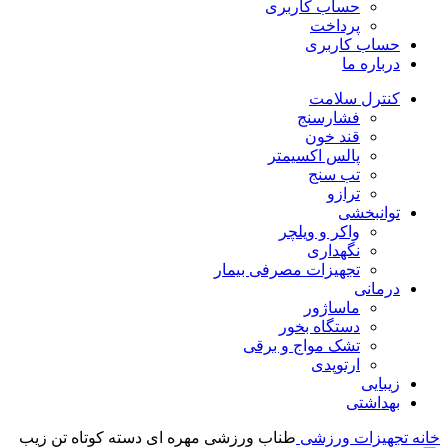
حساب کاربری
پرداخت
حساب کاربری
درباره ما
کنترل سلامت
فشارسنج
قند خون
پالس اکسیمتر
تب سنج
ترازو
توانبخشی
واکر و ویلچر
نگهداری
تجهیزات مصرفی بیمار
درمانی
ماساژور
دستگاه بخور
تشک مواج و برقی
ارتوپدی
زیبایی
بهداشتی
خانه
تجهیزات ورزشی
طناب ورزشی مهره ای دسته کوتاه تن زیب