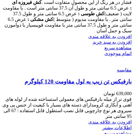
فشار در هر رنگ از این محصول متفاوت است .
کش فیروزه ای
:
عرض 6.5 سانتی متر و طول آن 37.5 سانتی متر است . با مقاومت
لایت ( ضعیف)
کش طوسی :
عرض 6.5 سانتی متر و طول 37.5
سانتی متر . با مقاومت مدیوم ( متوسط )
کش مشکی :
عرض 6.5
سانتی متر و طول 37.5 سانتی متر با مقاومت قویبسیار با دواموزن
سبک و حمل آسان
افزودن به علاقه مندی
افزودن به سبد خرید
مشاهده سریع
اتمام موجودی
مقایسه
بارفیکس تن زیپ یه لول مقاومت 120 کیلوگرم
639,000
تومان
قوی تر از میله بارفیکس های معمولی استساخته شده از لوله های
آهنی و آبکاری کرومدارای دسته های بسیار با کیفیت از جنس پی وی
سیروی هر نوع چارچوبی قابل نصب استطول قابل استفاده : 67 الی
95 سانتی متر
افزودن به علاقه مندی
اطلاعات بیشتر
مشاهده سریع