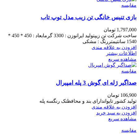
مقایسه
بازی تنیس خانگی تن زیب مدل توپ تاب
1,797,000
تومان
ساخت شرکت تن زیپتولید ایرانوزن : 3300 گرمابعاد : 450 * 450 *
1540 سانتیمتررنگ : مشکی
افزودن به علاقه مندی
اطلاعات بیشتر
مشاهده سریع
مقایسه
صداگیر ژله ای گوش 3 پله امپیرال
106,900
تومان
تولید کشور تایواندارای بند و محافظتک رنگسه پله
افزودن به علاقه مندی
افزودن به سبد خرید
مشاهده سریع
مقایسه