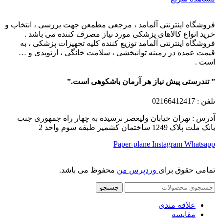
فروشگاه اینترنتی آلمامد ، مرجعی مطمعن جهت بررسی ، انتخاب و
خرید انواع کالاهای پزشکی مورد نیاز مصرف کننده می باشد .
فروشگاه اینترنتی آلمامد توزیع کننده کلیه تجهیزات پزشکی ، به
قیمت عمده در زمینه توانبخشی ، سلامت خانگی ، ارتوپدی و …
است .
” تندرستی پیش نیاز هر آرمان باشکوهی است.”
تلفن
: 02166412417
آدرس : تهران خیابان ولیعصر نرسیده به چهار راه جمهوری جنب
بانک ملت پلاک 1249 ساختمان کشمیر طبقه سوم واحد 2
Paper-plane
Instagram
Whatsapp
تمامی حقوق برای
وردپرس من
محفوظ می باشد.
جستجو
علاقه مندی
مقایسه