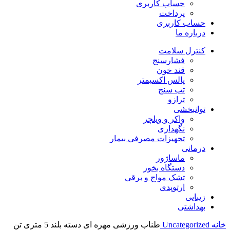
حساب کاربری
پرداخت
حساب کاربری
درباره ما
کنترل سلامت
فشارسنج
قند خون
پالس اکسیمتر
تب سنج
ترازو
توانبخشی
واکر و ویلچر
نگهداری
تجهیزات مصرفی بیمار
درمانی
ماساژور
دستگاه بخور
تشک مواج و برقی
ارتوپدی
زیبایی
بهداشتی
خانه
Uncategorized
طناب ورزشی مهره ای دسته بلند 5 متری تن