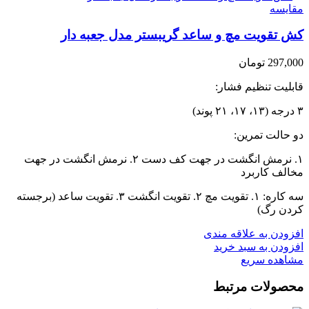
مقایسه
کش تقویت مچ و ساعد گریبستر مدل جعبه دار
297,000
تومان
قابلیت تنظیم فشار:
۳ درجه (۱۳، ۱۷، ۲۱ پوند)
دو حالت تمرین:
۱. نرمش انگشت در جهت کف دست ۲. نرمش انگشت در جهت
مخالف کاربرد
سه کاره: ۱. تقویت مچ ۲. تقویت انگشت ۳. تقویت ساعد (برجسته
کردن رگ)
افزودن به علاقه مندی
افزودن به سبد خرید
مشاهده سریع
محصولات مرتبط