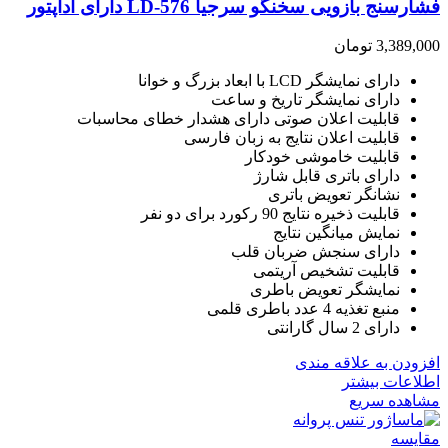
فشارسنج بازویی سخنگو سرجیا LD-576 دارای آداپتور
3,389,000
تومان
دارای نمایشگر LCD با ابعاد بزرگ و خوانا
دارای نمایشگر تاریخ و ساعت
قابلیت اعلان صوتی دارای هشدار خطای محاسبات
قابلیت اعلان نتایج به زبان فارسی
قابلیت خاموشی خودکار
دارای باتری قابل شارژ
نشانگر تعویض باتری
قابلیت ذخیره نتایج 90 رکورد برای دو نفر
نمایش میانگین نتایج
دارای سنجش ضربان قلب
قابلیت تشخیص آریتمی
نمایشگر تعویض باطری
منبع تغذیه 4 عدد باطری قلمی
دارای 2 سال گارانتی
افزودن به علاقه مندی
اطلاعات بیشتر
مشاهده سریع
مقایسه