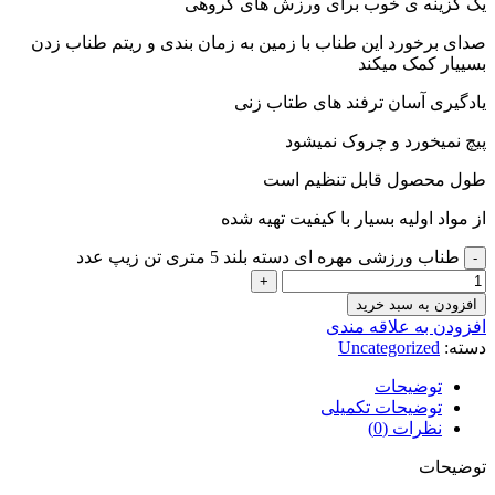
یک گزینه ی خوب برای ورزش های گروهی
صدای برخورد این طناب با زمین به زمان بندی و ریتم طناب زدن
بسییار کمک میکند
یادگیری آسان ترفند های طتاب زنی
پیچ نمیخورد و چروک نمیشود
طول محصول قابل تنظیم است
از مواد اولیه بسیار با کیفیت تهیه شده
طناب ورزشی مهره ای دسته بلند 5 متری تن زیپ عدد
افزودن به سبد خرید
افزودن به علاقه مندی
دسته:
Uncategorized
توضیحات
توضیحات تکمیلی
نظرات (0)
توضیحات