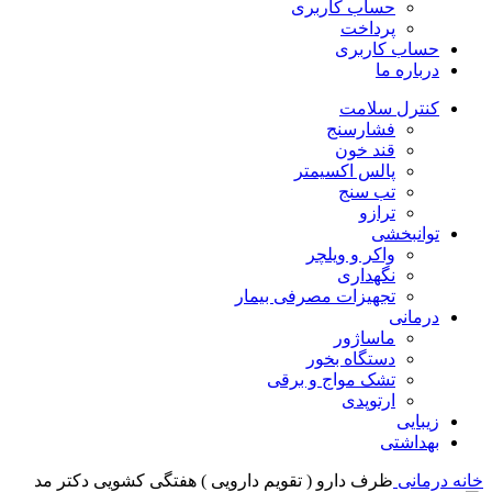
حساب کاربری
پرداخت
حساب کاربری
درباره ما
کنترل سلامت
فشارسنج
قند خون
پالس اکسیمتر
تب سنج
ترازو
توانبخشی
واکر و ویلچر
نگهداری
تجهیزات مصرفی بیمار
درمانی
ماساژور
دستگاه بخور
تشک مواج و برقی
ارتوپدی
زیبایی
بهداشتی
خانه
درمانی
ظرف دارو ( تقویم دارویی ) هفتگی کشویی دکتر مد