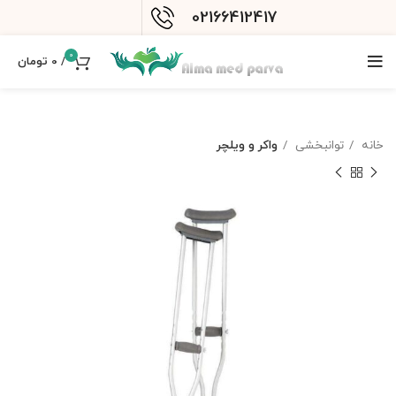
02166412417
0
/
0
تومان
خانه
توانبخشی
واکر و ویلچر