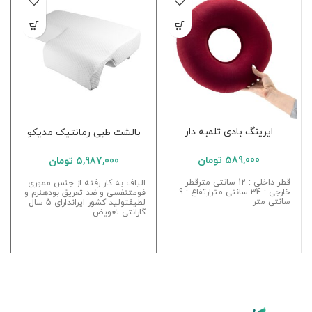
ایرینگ بادی تلمبه دار
بالشت طبی رمانتیک مدیکو
589,000
تومان
5,987,000
تومان
قطر داخلی : 12 سانتی مترقطر
الیاف به کار رفته از جنس مموری
خارجی : 34 سانتی مترارتفاع : 9
فومتنفسی و ضد تعریق بودهنرم و
سانتی متر
لطیفتولید کشور ایراندارای 5 سال
گارانتی تعویض