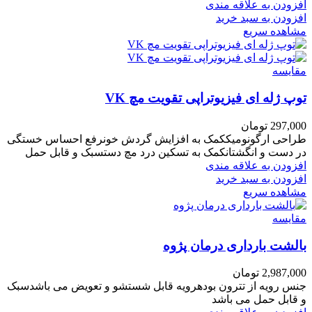
افزودن به علاقه مندی
افزودن به سبد خرید
مشاهده سریع
مقایسه
توپ ژله ای فیزیوتراپی تقویت مچ VK
297,000
تومان
طراحی ارگونومیککمک به افزایش گردش خونرفع احساس خستگی
در دست و انگشتانکمک به تسکین درد مچ دستسبک و قابل حمل
افزودن به علاقه مندی
افزودن به سبد خرید
مشاهده سریع
مقایسه
بالشت بارداری درمان پژوه
2,987,000
تومان
جنس رویه از تترون بودهرویه قابل شستشو و تعویض می باشدسبک
و قابل حمل می باشد