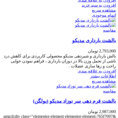
افزودن به علاقه مندی
افزودن به سبد خرید
مشاهده سریع
اتمام موجودی
مقایسه
بالشت بارداری مدیکو
2,793,000
تومان
بالش بارداری و شیردهی مدیکو محصولی کاربردی برای کاهش درد
ناشی از تحمل وزن بالا در دوران بارداری ، فراهم نمودن خوابی
راحت و رها سازی عضلات .
افزودن به علاقه مندی
اطلاعات بیشتر
مشاهده سریع
مقایسه
بالشت فرم دهی سر نوزاد مدیکو (یولگن)
2,987,000
تومان
&amp;lt;div class="elementor-element elementor-element-765f7097