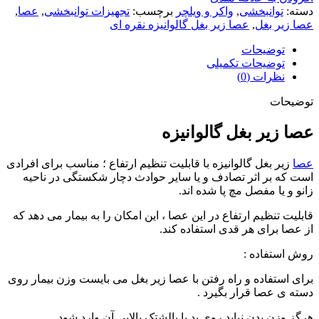
دسته:
توانبخشی
,
واکر و ویلچر
برچسب:
تجهیزات توانبخشی
,
عصا
,
عصا زیر بغل
,
عصا زیر بغل گالوانیزه نقره ای
توضیحات
توضیحات تکمیلی
نظرات (0)
توضیحات
عصا زیر بغل گالوانیزه
عصا
زیر بغل گالوانیزه با قابلیت تنظیم ارتفاع ؛ مناسب برای افرادی
است که بر اثر تصادف و یا سایر حوادث دچار شکستگی در ناحیه
زانو و یا مفصل مچ پا شده اند.
قابلیت تنظیم ارتفاع در این عصا ، این امکان را به بیمار می دهد که
از عصا برای هر قدی استفاده کند.
روش استفاده :
برای استفاده و راه رفتن با عصا زیر بغل می بایست وزن بیمار روی
دسته ی عصا قرار بگیرد .
هرگز وزن بدن نباید روی پد یا بالشتک بالایی آن وارد شود.