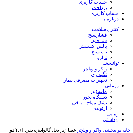
حساب کاربری
پرداخت
حساب کاربری
درباره ما
کنترل سلامت
فشارسنج
قند خون
پالس اکسیمتر
تب سنج
ترازو
توانبخشی
واکر و ویلچر
نگهداری
تجهیزات مصرفی بیمار
درمانی
ماساژور
دستگاه بخور
تشک مواج و برقی
ارتوپدی
زیبایی
بهداشتی
خانه
توانبخشی
واکر و ویلچر
عصا زیر بغل گالوانیزه نقره ای ( دو