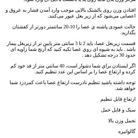
افتادن وزن روی بالشتک بالایی موجب وارد آمدن فشار به عروق و
اعصابی می‌شود که از زیر بغل عبور می‌کنند.
حالت عمودی پاشنه ي عصا را 10-20 سانتمتر دورتر از کفشتان
بگذارید.
قسمت زيربغل عصا، بايد 2 تا 3 سانتی متر پايين تر از زيربغل بیمار
باشد . بايد به شیوه ای روي عصا تکيه کنيد که آرنج شما زاويه ای
حدود 30 درجه تشکیل دهد .
اگر ايستادن براي شما دشوار است، 40 سانتي متر از قد خود کم
کرده و ارتفاع عصا را بر اساس اين عدد تنظيم کنيد.
توجه داشته باشید تنظيم نادرست ارتفاع عصا باعث کمردرد شما
خواهد شد.
ارتفاع قابل تنظیم
سبک و قابل حمل
تحمل وزن بالا
گالوانیزه