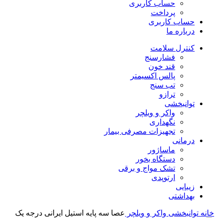
حساب کاربری
پرداخت
حساب کاربری
درباره ما
کنترل سلامت
فشارسنج
قند خون
پالس اکسیمتر
تب سنج
ترازو
توانبخشی
واکر و ویلچر
نگهداری
تجهیزات مصرفی بیمار
درمانی
ماساژور
دستگاه بخور
تشک مواج و برقی
ارتوپدی
زیبایی
بهداشتی
خانه
توانبخشی
واکر و ویلچر
عصا سه پایه استیل ایرانی درجه یک