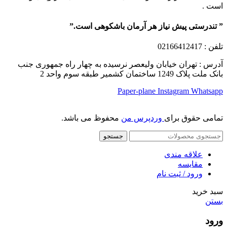
است .
” تندرستی پیش نیاز هر آرمان باشکوهی است.”
تلفن
: 02166412417
آدرس : تهران خیابان ولیعصر نرسیده به چهار راه جمهوری جنب
بانک ملت پلاک 1249 ساختمان کشمیر طبقه سوم واحد 2
Paper-plane
Instagram
Whatsapp
تمامی حقوق برای
وردپرس من
محفوظ می باشد.
جستجو
علاقه مندی
مقایسه
ورود / ثبت نام
سبد خرید
بستن
ورود