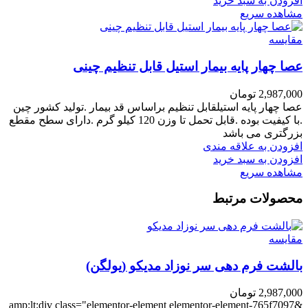
افزودن به سبد خرید
مشاهده سریع
مقایسه
عصا چهار پایه بیمار استیل قابل تنظیم چینی
2,987,000
تومان
عصا چهار پایه استیلقابل تنظیم براساس قد بیمار .تولید کشور چین
.با کیفیت بوده .قابل تحمل تا وزن 120 کیلو گرم .دارای سطح مقطع
بزرگتری می باشد
افزودن به علاقه مندی
افزودن به سبد خرید
مشاهده سریع
محصولات مرتبط
مقایسه
بالشت فرم دهی سر نوزاد مدیکو (یولگن)
2,987,000
تومان
&amp;lt;div class="elementor-element elementor-element-765f7097