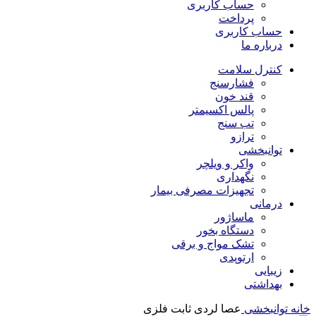
حساب کاربری
پرداخت
حساب کاربری
درباره ما
کنترل سلامت
فشارسنج
قند خون
پالس اکسیمتر
تب سنج
ترازو
توانبخشی
واکر و ویلچر
نگهداری
تجهیزات مصرفی بیمار
درمانی
ماساژور
دستگاه بخور
تشک مواج و برقی
ارتوپدی
زیبایی
بهداشتی
خانه
توانبخشی
عصا لردی ثابت فلزی