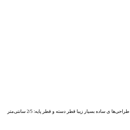
از جنس چوب گردو دارای دسته لردی بسیار زیبا به همراه لاستیک ته عصا دسته ارگونومیک برای استفاده آسان دارای طراحی‌ها ی ساده بسیار زیبا قطر دسته و قطر پایه: 2/5 سانتی‌متر