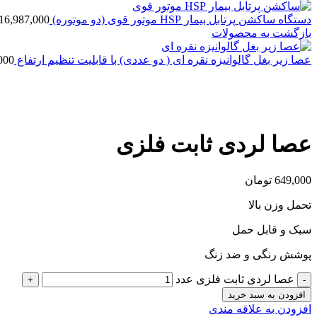
دستگاه ساکشن پرتابل بیمار HSP موتور قوی (دو موتوره)
16,987,000
بازگشت به محصولات
عصا زیر بغل گالوانیزه نقره ای ( دو عددی) با قابلیت تنظیم ارتفاع
000
بزرگنمایی تصویر
عصا لردی ثابت فلزی
649,000
تومان
تحمل وزن بالا
سبک و قابل حمل
پوشش رنگی و ضد زنگ
عصا لردی ثابت فلزی عدد
افزودن به سبد خرید
افزودن به علاقه مندی