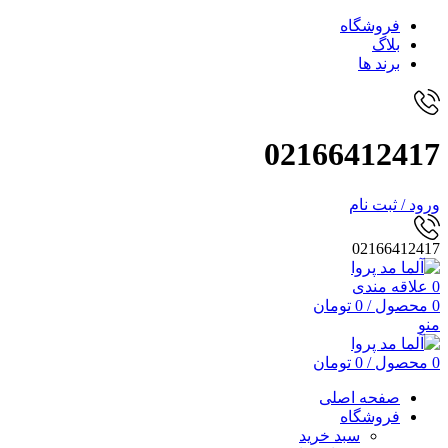
فروشگاه
بلاگ
برند ها
02166412417
ورود / ثبت نام
02166412417
0
علاقه مندی
0
محصول
/
0
تومان
منو
0
محصول
/
0
تومان
صفحه اصلی
فروشگاه
سبد خرید