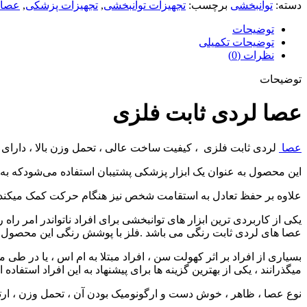
دسته:
توانبخشی
برچسب:
تجهیزات توانبخشی
,
تجهیزات پزشکی
,
عصا 
توضیحات
توضیحات تکمیلی
نظرات (0)
توضیحات
عصا لردی ثابت فلزی
عصا
لردی ثابت فلزی ، کیفیت ساخت عالی ، تحمل وزن بالا ، دارای 
این محصول به عنوان یک ابزار پزشکی پشتیبان استفاده می‌شودکه به 
علاوه بر حفظ تعادل به استقامت شخص نیز هنگام حرکت کمک میکند. د
یکی از کاربردی ترین ابزار های توانبخشی برای افراد ناتواندر امر را
عصا های لردی ثابت رنگی می باشد .فلز با پوشش رنگی این محصول دارای طول 85 و پاشنه 3سان
بسیاری از افراد بر اثر کهولت سن ، افراد مبتلا به ام اس ، یا در 
میگذرانند ، یکی از بهترین گزینه ها برای پیشنهاد به این افراد استفاده 
نوع عصا ، ظاهر ، خوش دست و ارگونومیک بودن آن ، تحمل وزن ، ارت