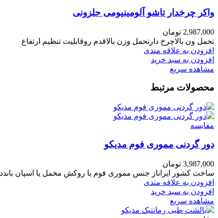
واکر چرخدار تاشو آلومینیومی حلزونی
2,987,000
تومان
تحمل ون بالاچرخ دارتحمل وزن بالاقدم روقابلیت تنظیم ارتفاع
افزودن به علاقه مندی
افزودن به سبد خرید
مشاهده سریع
محصولات مرتبط
مقایسه
دور گردنی مموری فوم مدیکو
3,987,000
تومان
ساخت کشور ایراناز جنس مموری فوم با روکش مخمل یا اسپان بانددارای 5 سال گارانتی تعویضگردش جریان هوا و ض
افزودن به علاقه مندی
افزودن به سبد خرید
مشاهده سریع