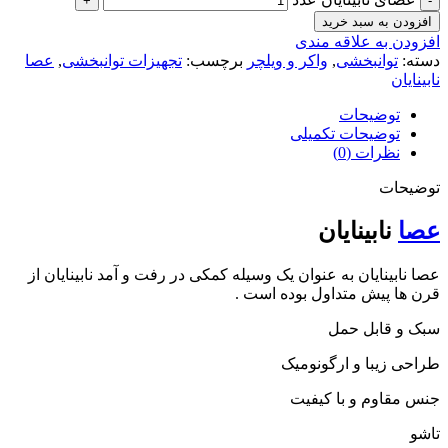
افزودن به سبد خرید
افزودن به علاقه مندی
دسته:
توانبخشی
,
واکر و ویلچر
برچسب:
تجهیزات توانبخشی
,
عصا
نابینایان
توضیحات
توضیحات تکمیلی
نظرات (0)
توضیحات
عصا
نابینایان
عصا نابینایان به عنوان یک وسیله کمکی در رفت و آمد نابینایان از
قرن ها پیش متداول بوده است .
سبک و قابل حمل
طراحی زیبا و ارگونومیک
جنس مقاوم و با کیفیت
تاشو