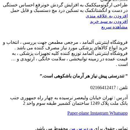
طراحی ارگونومیککمک به افزایش گردش خونرفع احساس خستگی
در دست و انگشتانکمک به تسکین درد مچ دستسبک و قابل حمل
افزودن به علاقه مندی
افزودن به سبد خرید
مشاهده سریع
فروشگاه اینترنتی آلمامد ، مرجعی مطمعن جهت بررسی ، انتخاب و
خرید انواع کالاهای پزشکی مورد نیاز مصرف کننده می باشد .
فروشگاه اینترنتی آلمامد توزیع کننده کلیه تجهیزات پزشکی ، به
قیمت عمده در زمینه توانبخشی ، سلامت خانگی ، ارتوپدی و …
است .
” تندرستی پیش نیاز هر آرمان باشکوهی است.”
تلفن
: 02166412417
آدرس : تهران خیابان ولیعصر نرسیده به چهار راه جمهوری جنب
بانک ملت پلاک 1249 ساختمان کشمیر طبقه سوم واحد 2
Paper-plane
Instagram
Whatsapp
تمامی حقوق برای
وردپرس من
محفوظ می باشد.