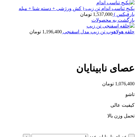
پکیج تناسب اندام تن زیب ( کش ورژشی + دسته شنا + میله
بارفیکس )
1,537,000
تومان
بازگشت به محصولات
حلقه هولاهوپ تن زیپ مدل اسفنجی
1,196,400
تومان
بزرگنمایی تصویر
عصای نابینایان
1,076,400
تومان
تاشو
کیفیت عالی
تحمل وزن بالا
عصای نابینایان عدد