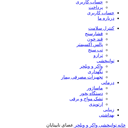
حساب کاربری
پرداخت
حساب کاربری
درباره ما
کنترل سلامت
فشارسنج
قند خون
پالس اکسیمتر
تب سنج
ترازو
توانبخشی
واکر و ویلچر
نگهداری
تجهیزات مصرفی بیمار
درمانی
ماساژور
دستگاه بخور
تشک مواج و برقی
ارتوپدی
زیبایی
بهداشتی
خانه
توانبخشی
واکر و ویلچر
عصای نابینایان