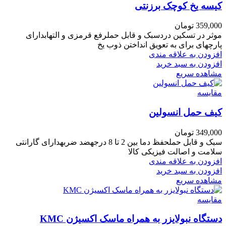
کیسه یخ کوچک برزنتی
359,000
تومان
موثر در تسکین دردسبک و قابل حملرفع قرمزی و التهابدارای
پارچهای برای به تعویق انداختن ذوب یخ
افزودن به علاقه مندی
افزودن به سبد خرید
مشاهده سریع
مقایسه
کیف حمل انسولین
349,000
تومان
سبک و قابل حملحفظ دما بین 2 تا 8 درجهضد ضربهدارای گارانتی
سلامت و اصالت فیزیکی کالا
افزودن به علاقه مندی
افزودن به سبد خرید
مشاهده سریع
مقایسه
دستگاه نبولایزر به همراه ماسک اکسیژن KMC