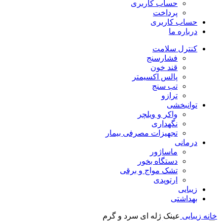
حساب کاربری
پرداخت
حساب کاربری
درباره ما
کنترل سلامت
فشارسنج
قند خون
پالس اکسیمتر
تب سنج
ترازو
توانبخشی
واکر و ویلچر
نگهداری
تجهیزات مصرفی بیمار
درمانی
ماساژور
دستگاه بخور
تشک مواج و برقی
ارتوپدی
زیبایی
بهداشتی
خانه
زیبایی
عینک ژله ای سرد و گرم