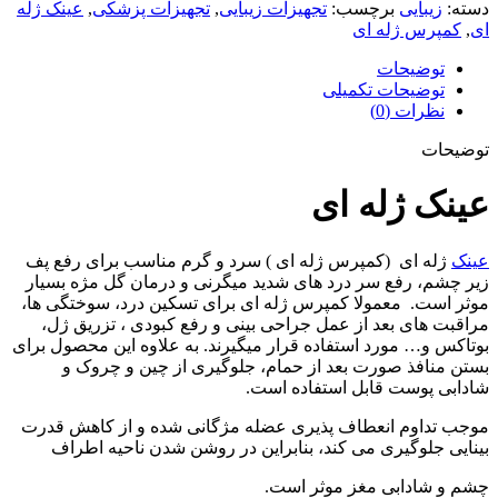
دسته:
زیبایی
برچسب:
تجهیزات زیبایی
,
تجهیزات پزشکی
,
عینک ژله
ای
,
کمپرس ژله ای
توضیحات
توضیحات تکمیلی
نظرات (0)
توضیحات
عینک ژله ای
عینک
ژله ای (کمپرس ژله ای ) سرد و گرم مناسب برای رفع پف
زیر چشم، رفع سر درد های شدید میگرنی و درمان گل مژه بسیار
موثر است. معمولا کمپرس ژله ای برای تسکین درد، سوختگی ها،
مراقبت های بعد از عمل جراحی بینی و رفع کبودی ، تزریق ژل،
بوتاکس و… مورد استفاده قرار میگیرند. به علاوه این محصول برای
بستن منافذ صورت بعد از حمام، جلوگیری از چین و چروک و
شادابی پوست قابل استفاده است.
موجب تداوم انعطاف پذیری عضله مژگانی شده و از کاهش قدرت
بینایی جلوگیری می کند، بنابراین در روشن شدن ناحیه اطراف
چشم و شادابی مغز موثر است.