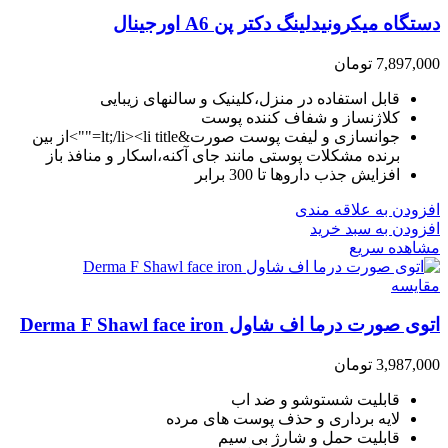
دستگاه میکرونیدلینگ دکتر پن A6 اورجینال
7,897,000
تومان
قابل استفاده در منزل،کلینیک و سالنهای زیبایی
کلاژنساز و شفاف کننده پوست
جوانسازی و لیفت پوست صورت&lt;/li><li title="">از بین
برنده مشکلات پوستی مانند جای آکنه،اسکار و منافذ باز
افزایش جذب داروها تا 300 برابر
افزودن به علاقه مندی
افزودن به سبد خرید
مشاهده سریع
مقایسه
اتوی صورت درما اف شاول Derma F Shawl face iron
3,987,000
تومان
قابلیت شستوشو و ضد اب
لایه برداری و حذف پوست های مرده
قابلیت حمل و شارژ بی سیم