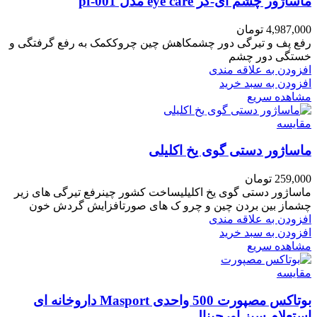
ماساژور چشم آی-کر eye care مدل pf-001
4,987,000
تومان
رفع پف و تیرگی دور چشمکاهش چین چروککمک به رفع گرفتگی و
خستگی دور چشم
افزودن به علاقه مندی
افزودن به سبد خرید
مشاهده سریع
مقایسه
ماساژور دستی گوی یخ اکلیلی
259,000
تومان
ماساژور دستی گوی یخ اکلیلیساخت کشور چینرفع تیرگی های زیر
چشماز بین بردن چین و چرو ک های صورتافزایش گردش خون
افزودن به علاقه مندی
افزودن به سبد خرید
مشاهده سریع
مقایسه
بوتاکس مصپورت 500 واحدی Masport داروخانه ای
استعلام سبز اورجینال