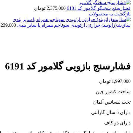
فشارسنج سخنگو گلامور کد 6181
2,375,000
تومان
بازگشت به محصولات
ساق‌بند(زانوبند) حرارتی ارتوپدی سوناجم همراه با سایز بندی
,239,000
اتمام موجودی
بزرگنمایی تصویر
فشارسنج بازویی گلامور کد 6191
1,997,000
تومان
ساخت کشور چین
تحت لیسانس آلمان
دارای 5 سال گارانتی
دارای دو کاف