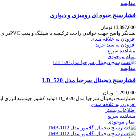
مقایسه
فشارسنج جیوه ای رومیزی و دیواری
13,897,000
تومان
نشانگر واضح جهت خواندن راحت ترکیسه با شیلنگ و پمپ PVCدرای کیسه PVC با پمپتنوع در رنگ بندی.
افزودن به علاقه مندی
افزودن به سبد خرید
مشاهده سریع
اتمام موجودی
مقایسه
فشارسنج دیجیتال سرجیا مدل LD_520
1,299,000
تومان
فشارسنج دیجیتال سرجیا مدل LD_5020تولید کشور چینمنبع انرژی این محصول باتری می باشد .قابلیت نمایش میانگین نتایج .سایز مناسب بازو/مچ۲۲/۳۲
افزودن به علاقه مندی
اطلاعات بیشتر
مشاهده سریع
اتمام موجودی