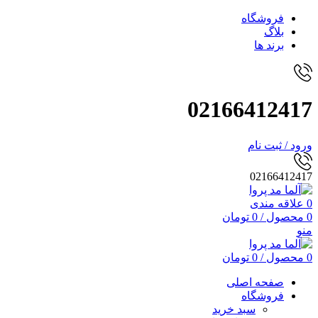
فروشگاه
بلاگ
برند ها
02166412417
ورود / ثبت نام
02166412417
0
علاقه مندی
0
محصول
/
0
تومان
منو
0
محصول
/
0
تومان
صفحه اصلی
فروشگاه
سبد خرید