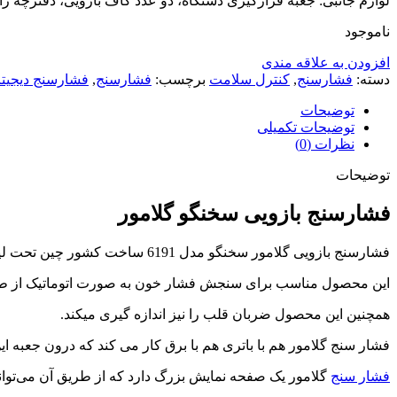
لوازم جانبی: جعبه قرارگیری دستگاه، دو عدد کاف بازویی، دفترچه راهن
ناموجود
افزودن به علاقه مندی
دسته:
فشارسنج
,
کنترل سلامت
برچسب:
فشارسنج
,
فشارسنج دیجیتا
توضیحات
توضیحات تکمیلی
نظرات (0)
توضیحات
فشارسنج بازویی سخنگو گلامور
فشارسنج بازویی گلامور سخنگو مدل 6191 ساخت کشور چین تحت لیسانس آلمان دارای 5 سال گارانتی .
این محصول مناسب برای سنجش فشار خون به صورت اتوماتیک از طر
همچنین این محصول ضربان قلب را نیز اندازه گیری میکند.
فشار سنج گلامور هم با باتری هم با برق کار می کند که درون جعبه ا
فشار سنج
گلامور یک صفحه نمایش بزرگ دارد که از طریق آن می‌توان