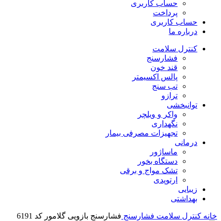
حساب کاربری
پرداخت
حساب کاربری
درباره ما
کنترل سلامت
فشارسنج
قند خون
پالس اکسیمتر
تب سنج
ترازو
توانبخشی
واکر و ویلچر
نگهداری
تجهیزات مصرفی بیمار
درمانی
ماساژور
دستگاه بخور
تشک مواج و برقی
ارتوپدی
زیبایی
بهداشتی
خانه
کنترل سلامت
فشارسنج
فشارسنج بازویی گلامور کد 6191