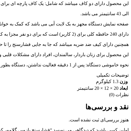
این محصول دارای دو کاف میباشد که شامل: یک کاف پارچه ای برای دور بازو 23 الی 33 سانتیمتر و یک کاف پارچه ای بر
الی 43 سانتیمتر می باشد.
صفحه نمایش دستگاه مجهز به بک لایت آبی می باشد که کمک به خوانا 
دارای 240 حافظه کلی برای (2 کاربر) است که برای دو نفر مجزا به کار میرود.
همچنین دارای کیف ضد ضربه میباشد که جا به جایی فشارسنج را تا حد
این محصول برای زنان باردار، سالمندان، افراد دارای مشکلات قلبی و 
نحوه خاموشی دستگاه: پس از 1 دقیقه فعالیت نداشتن، دستگاه بطور اتومات خاموش می شود.
توضیحات تکمیلی
وزن
1.3 کیلوگرم
ابعاد
20 × 12 × 20 سانتیمتر
نظرات (0)
نقد و بررسی‌ها
هنوز بررسی‌ای ثبت نشده است.
اولین کسی باشید که دیدگاهی می نویسد “فشارسنج بازویی گلامور کد 6191