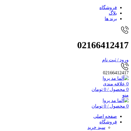
فروشگاه
بلاگ
برند ها
02166412417
ورود / ثبت نام
02166412417
0
علاقه مندی
0
محصول
/
0
تومان
منو
0
محصول
/
0
تومان
صفحه اصلی
فروشگاه
سبد خرید