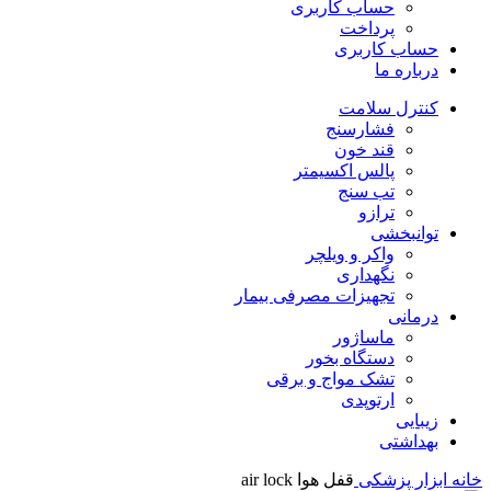
حساب کاربری
پرداخت
حساب کاربری
درباره ما
کنترل سلامت
فشارسنج
قند خون
پالس اکسیمتر
تب سنج
ترازو
توانبخشی
واکر و ویلچر
نگهداری
تجهیزات مصرفی بیمار
درمانی
ماساژور
دستگاه بخور
تشک مواج و برقی
ارتوپدی
زیبایی
بهداشتی
خانه
ابزار پزشکی
قفل هوا air lock