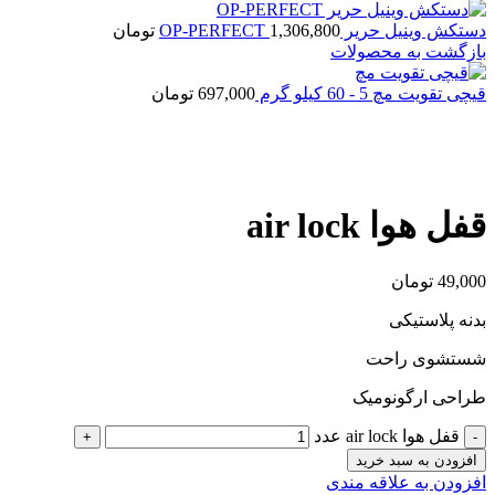
دستکش وینیل حریر OP-PERFECT
1,306,800
تومان
بازگشت به محصولات
قیچی تقویت مچ 5 - 60 کیلو گرم
697,000
تومان
بزرگنمایی تصویر
قفل هوا air lock
49,000
تومان
بدنه پلاستیکی
شستشوی راحت
طراحی ارگونومیک
قفل هوا air lock عدد
افزودن به سبد خرید
افزودن به علاقه مندی