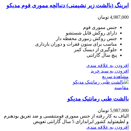
ایرینگ (بالشت زیر نشیمنی) دنبالچه مموری فوم مدیکو
4,987,000
تومان
جنس مموری فوم
دارای روکش قابل شستشو
جنس روکش زنبوری محفظه دار
مناسب برای ستون فقرات و دوران بارداری
جلوگیری از دیسک کمر
پنچ سال گارانتی
افزودن به علاقه مندی
افزودن به سبد خرید
مشاهده سریع
مقایسه
بالشت طبی رمانتیک مدیکو
5,987,000
تومان
الیاف به کار رفته از جنس مموری فومتنفسی و ضد تعریق بودهنرم
و لطیفتولید کشور ایراندارای 5 سال گارانتی تعویض
افزودن به علاقه مندی