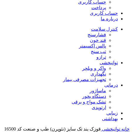
حساب کاربری
پرداخت
حساب کاربری
درباره ما
کنترل سلامت
فشارسنج
قند خون
پالس اکسیمتر
تب سنج
ترازو
توانبخشی
واکر و ویلچر
نگهداری
تجهیزات مصرفی بیمار
درمانی
ماساژور
دستگاه بخور
تشک مواج و برقی
ارتوپدی
زیبایی
بهداشتی
خانه
توانبخشی
قوزک بند تک سایز (نئوپرن) طب و صنعت کد 16500