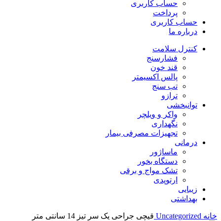
حساب کاربری
پرداخت
حساب کاربری
درباره ما
کنترل سلامت
فشارسنج
قند خون
پالس اکسیمتر
تب سنج
ترازو
توانبخشی
واکر و ویلچر
نگهداری
تجهیزات مصرفی بیمار
درمانی
ماساژور
دستگاه بخور
تشک مواج و برقی
ارتوپدی
زیبایی
بهداشتی
خانه
Uncategorized
قیچی جراحی یک سر تیز 14 سانتی متر