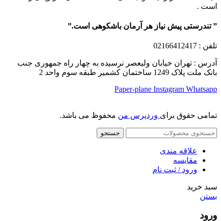
است .
” تندرستی پیش نیاز هر آرمان باشکوهی است.”
تلفن
: 02166412417
آدرس : تهران خیابان ولیعصر نرسیده به چهار راه جمهوری جنب
بانک ملت پلاک 1249 ساختمان کشمیر طبقه سوم واحد 2
Paper-plane
Instagram
Whatsapp
تمامی حقوق برای
وردپرس من
محفوظ می باشد.
جستجو
علاقه مندی
مقایسه
ورود / ثبت نام
سبد خرید
بستن
ورود