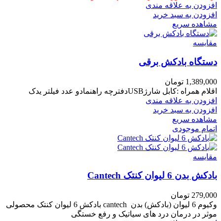
افزودن به علاقه مندی
افزودن به سبد خرید
مشاهده سریع
مقایسه
دستگاه بادکش برقی
1,389,000
تومان
اقلام همراه :کابل شارژUSBدفترچه راهنمادو عدد فیلتر یدک
افزودن به علاقه مندی
افزودن به سبد خرید
مشاهده سریع
اتمام موجودی
مقایسه
بادکش بدن 6 لیوان کنتک Cantech
279,000
تومان
وکیوم 6 لیوان (بادکش) بدن cantech بادکش 6 لیوان کنتک محصولی
موثر در درمان درد های سیاتیک و رفع خستگی