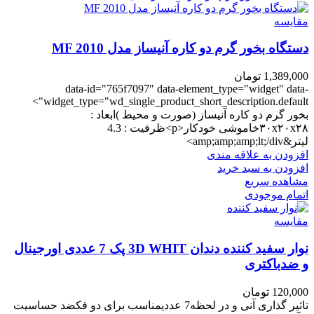
مقایسه
دستگاه بخور گرم دو کاره آنیساز مدل MF 2010
1,389,000
تومان
data-id="765f7097" data-element_type="widget" data-
widget_type="wd_single_product_short_description.default">
بخور گرم دو کاره آنیساز (صورت و محیط )ابعاد :
۳۰x۲۰x۲۸خاموشی خودکار<p>ظرفیت : 4.3
لیتر&amp;amp;amp;lt;/div>
افزودن به علاقه مندی
افزودن به سبد خرید
مشاهده سریع
اتمام موجودی
مقایسه
نوار سفید کننده دندان 3D WHIT پک 7 عددی اورجینال
و ضدباکتری
120,000
تومان
تاثیر گذاری آنی و در لحظه7 عددیمناسب برای دو فکضد حساسیت