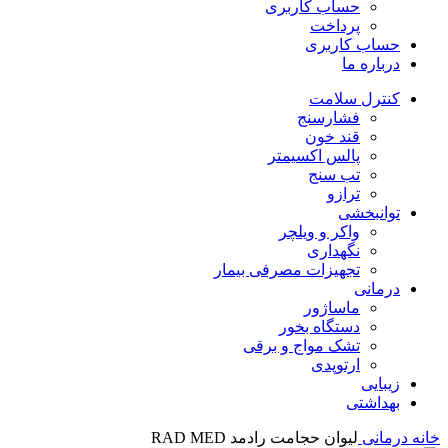
حساب کاربری
پرداخت
حساب کاربری
درباره ما
کنترل سلامت
فشارسنج
قند خون
پالس اکسیمتر
تب سنج
ترازو
توانبخشی
واکر و ویلچر
نگهداری
تجهیزات مصرفی بیمار
درمانی
ماساژور
دستگاه بخور
تشک مواج و برقی
ارتوپدی
زیبایی
بهداشتی
خانه
درمانی
لیوان حجامت رادمد RAD MED