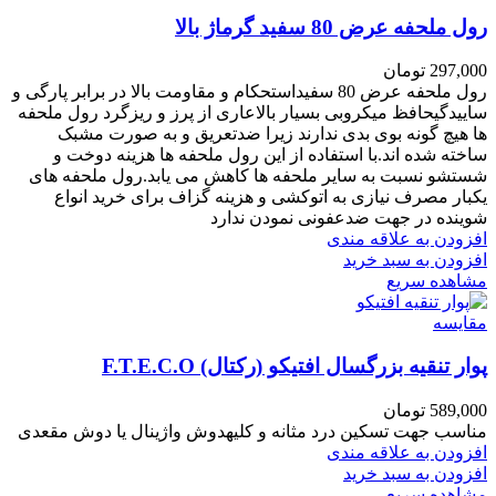
رول ملحفه عرض 80 سفید گرماژ بالا
297,000
تومان
رول ملحفه عرض 80 سفیداستحکام و مقاومت بالا در برابر پارگی و
ساییدگیحافظ میکروبی بسیار بالاعاری از پرز و ریزگرد
رول ملحفه
ها
هیچ
گونه بوی بدی ندارند زیرا ضدتعریق و به صورت مشبک
ساخته شده اند.
با استفاده از این رول ملحفه ها هزینه دوخت و
شستشو نسبت به سایر ملحفه ها کاهش می یابد.رول ملحفه های
یکبار مصرف نیازی به اتوکشی و هزینه گزاف برای خرید انواع
شوینده در جهت ضدعفونی نمودن ندارد
افزودن به علاقه مندی
افزودن به سبد خرید
مشاهده سریع
مقایسه
پوار تنقیه بزرگسال افتیکو (رکتال) F.T.E.C.O
589,000
تومان
مناسب جهت تسکین درد مثانه و کلیهدوش واژینال یا دوش مقعدی
افزودن به علاقه مندی
افزودن به سبد خرید
مشاهده سریع