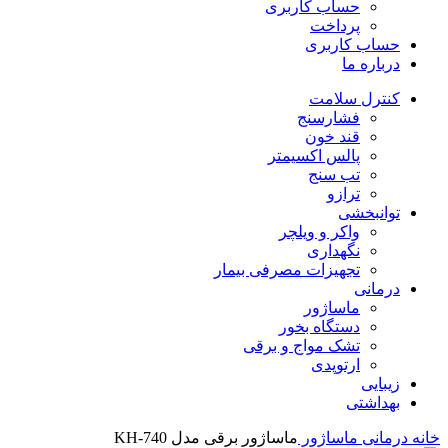
حساب کاربری
پرداخت
حساب کاربری
درباره ما
کنترل سلامت
فشارسنج
قند خون
پالس اکسیمتر
تب سنج
ترازو
توانبخشی
واکر و ویلچر
نگهداری
تجهیزات مصرفی بیمار
درمانی
ماساژور
دستگاه بخور
تشک مواج و برقی
ارتوپدی
زیبایی
بهداشتی
خانه
درمانی
ماساژور
ماساژور برقی مدل KH-740