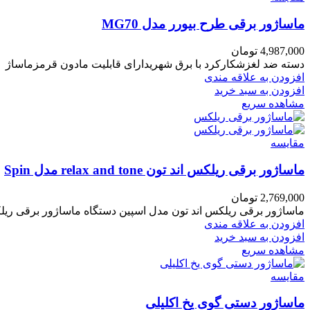
ماساژور برقی طرح بیورر مدل MG70
4,987,000
تومان
دسته ضد لغزشکارکرد با برق شهریدارای قابلیت مادون قرمزماساژ قابل تنظیم ولومیدارای 2 سری متفاوت 
افزودن به علاقه مندی
افزودن به سبد خرید
مشاهده سریع
مقایسه
ماساژور برقی ریلکس اند تون relax and tone مدل Spin
2,769,000
تومان
ماساژور برقی ریلکس اند تون مدل اسپین دستگاه ماساژور برقی ر
افزودن به علاقه مندی
افزودن به سبد خرید
مشاهده سریع
مقایسه
ماساژور دستی گوی یخ اکلیلی