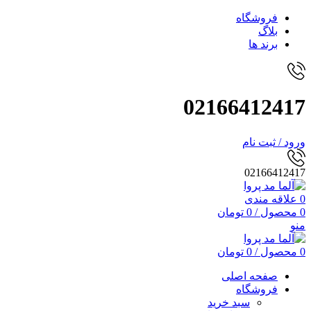
فروشگاه
بلاگ
برند ها
02166412417
ورود / ثبت نام
02166412417
0
علاقه مندی
0
محصول
/
0
تومان
منو
0
محصول
/
0
تومان
صفحه اصلی
فروشگاه
سبد خرید