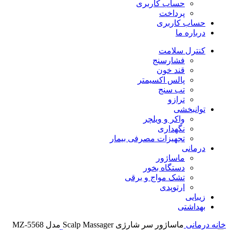
حساب کاربری
پرداخت
حساب کاربری
درباره ما
کنترل سلامت
فشارسنج
قند خون
پالس اکسیمتر
تب سنج
ترازو
توانبخشی
واکر و ویلچر
نگهداری
تجهیزات مصرفی بیمار
درمانی
ماساژور
دستگاه بخور
تشک مواج و برقی
ارتوپدی
زیبایی
بهداشتی
خانه
درمانی
ماساژور سر شارژی Scalp Massager مدل MZ-5568