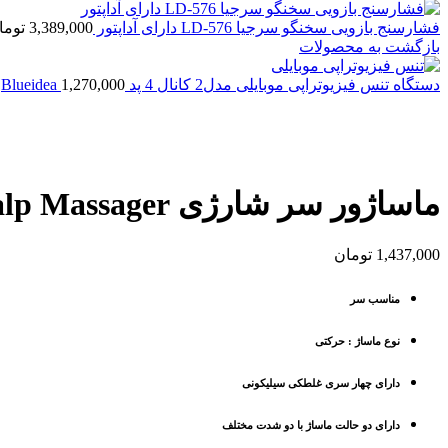
فشارسنج بازویی سخنگو سرجیا LD-576 دارای آداپتور
3,389,000
توما
بازگشت به محصولات
دستگاه تنس فیزیوتراپی موبایلی مدل2 کانال 4 پد Blueidea
1,270,000
بزرگنمایی تصویر
ماساژور سر شارژی Scalp Massager مدل MZ-5568
1,437,000
تومان
مناسب سر
نوع ماساژ : حرکتی
دارای چهار سری غلطکی سیلیکونی
دارای دو حالت ماساژ با دو شدت مختلف