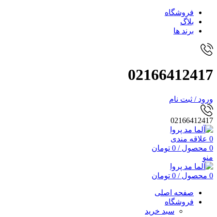
فروشگاه
بلاگ
برند ها
02166412417
ورود / ثبت نام
02166412417
0
علاقه مندی
0
محصول
/
0
تومان
منو
0
محصول
/
0
تومان
صفحه اصلی
فروشگاه
سبد خرید