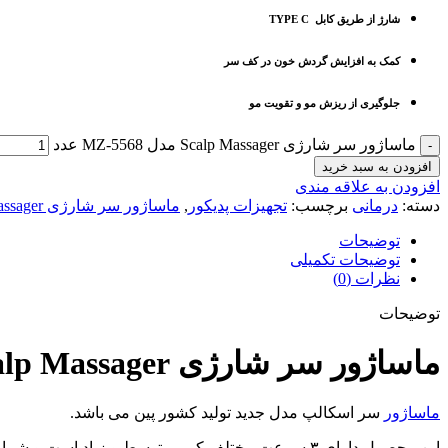
شارژ از طریق کابل TYPE C
کمک به افزایش گردش خون در کف سر
جلوگیری از ریزش مو و تقویت مو
ماساژور سر شارژی Scalp Massager مدل MZ-5568 عدد
افزودن به سبد خرید
افزودن به علاقه مندی
دسته:
درمانی
برچسب:
تجهیزات پدیکور
,
ماساژور سر شارژی Scalp Massager مدل MZ-5568
توضیحات
توضیحات تکمیلی
نظرات (0)
توضیحات
ماساژور سر شارژی Scalp Massager مدل MZ-5568
ماساژور
سر اسکالپ مدل جدید تولید کشور پین می باشد.
این محصول دارای ۳ سرعت مختلف کم ، متوسط و زیاد است و شما می توانید از آن برای دریافت آرامش و رفع اضطراب استفاده کنید.علاوه