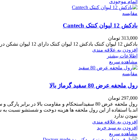
اتمام موجودی
مقایسه
بادکش 12 لیوان کنتک Cantech
313,000
تومان
بادکش 12 لیوان کنتک بادکش 12 لیوان کنتک دارای 12 لیوان نشکن در 6 سایز مختلف و استاندارد است که
افزودن به علاقه مندی
اطلاعات بیشتر
مشاهده سریع
مقایسه
رول ملحفه عرض 80 سفید گرماژ بالا
297,000
تومان
رول ملحفه عرض 80 سفیداستحکام و مقاومت بالا در برابر پارگی و ساییدگیحافظ میکروبی بسیار بالاعاری از پرز و ریزگرد
اند.
با استفاده از این رول ملحفه ها هزینه دوخت و شستشو نسبت به 
نمودن ندارد
افزودن به علاقه مندی
افزودن به سبد خرید
مشاهده سریع