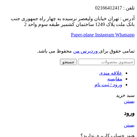
تلفن
: 02166412417
آدرس : تهران خیابان ولیعصر نرسیده به چهار راه جمهوری جنب
بانک ملت پلاک 1249 ساختمان کشمیر طبقه سوم واحد 2
Paper-plane
Instagram
Whatsapp
تمامی حقوق برای
وردپرس من
محفوظ می باشد.
جستجو
علاقه مندی
مقایسه
ورود / ثبت نام
سبد خرید
بستن
ورود
بستن
هنوز حساب کاربری ندارید؟