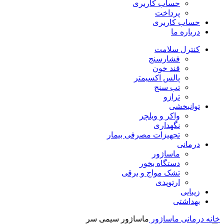
حساب کاربری
پرداخت
حساب کاربری
درباره ما
کنترل سلامت
فشارسنج
قند خون
پالس اکسیمتر
تب سنج
ترازو
توانبخشی
واکر و ویلچر
نگهداری
تجهیزات مصرفی بیمار
درمانی
ماساژور
دستگاه بخور
تشک مواج و برقی
ارتوپدی
زیبایی
بهداشتی
خانه
درمانی
ماساژور
ماساژور سیمی سر