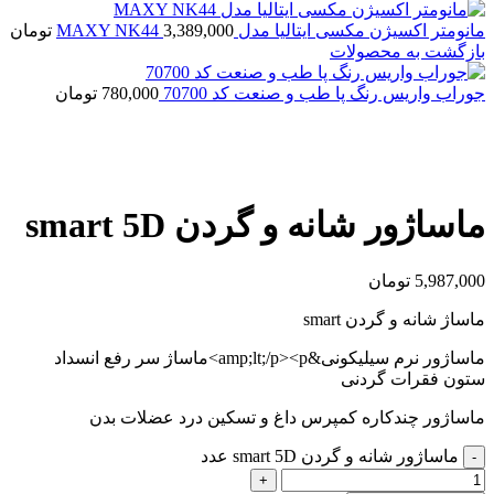
مانومتر اکسیژن مکسی ایتالیا مدل MAXY NK44
3,389,000
تومان
بازگشت به محصولات
جوراب واریس رنگ پا طب و صنعت کد 70700
780,000
تومان
بزرگنمایی تصویر
ماساژور شانه و گردن smart 5D
5,987,000
تومان
ماساژ شانه و گردن smart
ماساژور نرم سیلیکونی&amp;lt;/p><p>ماساژ سر رفع انسداد
ستون فقرات گردنی
ماساژور چندکاره کمپرس داغ و تسکین درد عضلات بدن
ماساژور شانه و گردن smart 5D عدد