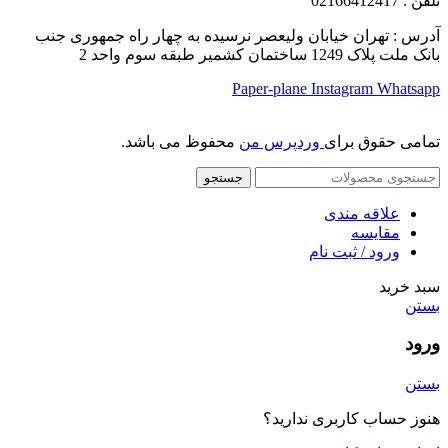
تلفن
: 02166412417
آدرس : تهران خیابان ولیعصر نرسیده به چهار راه جمهوری جنب
بانک ملت پلاک 1249 ساختمان کشمیر طبقه سوم واحد 2
Paper-plane
Instagram
Whatsapp
تمامی حقوق برای
وردپرس من
محفوظ می باشد.
جستجو
علاقه مندی
مقایسه
ورود / ثبت نام
سبد خرید
بستن
ورود
بستن
هنوز حساب کاربری ندارید؟