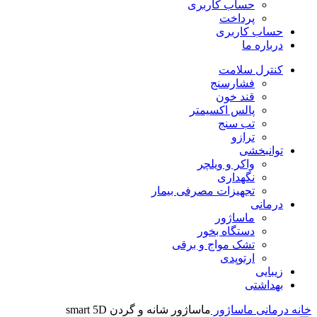
حساب کاربری
پرداخت
حساب کاربری
درباره ما
کنترل سلامت
فشارسنج
قند خون
پالس اکسیمتر
تب سنج
ترازو
توانبخشی
واکر و ویلچر
نگهداری
تجهیزات مصرفی بیمار
درمانی
ماساژور
دستگاه بخور
تشک مواج و برقی
ارتوپدی
زیبایی
بهداشتی
خانه
درمانی
ماساژور
ماساژور شانه و گردن smart 5D