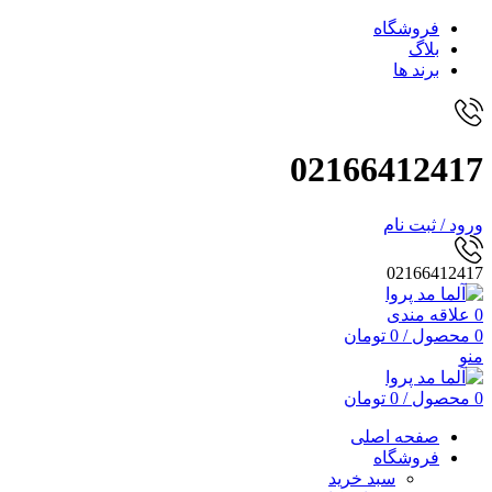
فروشگاه
بلاگ
برند ها
02166412417
ورود / ثبت نام
02166412417
0
علاقه مندی
0
محصول
/
0
تومان
منو
0
محصول
/
0
تومان
صفحه اصلی
فروشگاه
سبد خرید