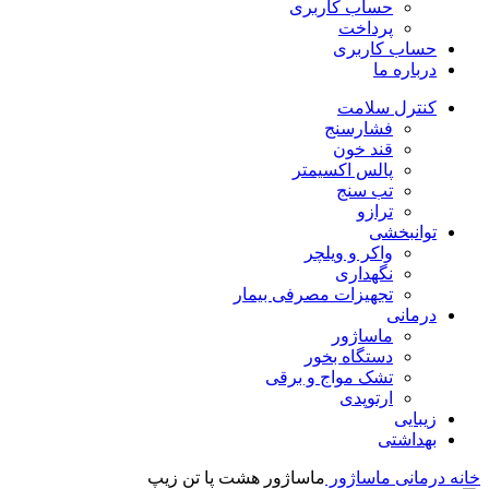
حساب کاربری
پرداخت
حساب کاربری
درباره ما
کنترل سلامت
فشارسنج
قند خون
پالس اکسیمتر
تب سنج
ترازو
توانبخشی
واکر و ویلچر
نگهداری
تجهیزات مصرفی بیمار
درمانی
ماساژور
دستگاه بخور
تشک مواج و برقی
ارتوپدی
زیبایی
بهداشتی
خانه
درمانی
ماساژور
ماساژور هشت پا تن زیپ