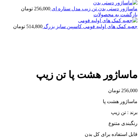
ماساژور دستی بدن تن زیب مدل ستاره ای
256,000
تومان
بازگشت به محصولات
جعبه کمک های اولیه فومی کاسپین سایز بزرگ
514,800
تومان
بزرگنمایی تصویر
ماساژور هشت پا تن زیپ
256,000
تومان
ماساژور هشت پا
برند : تن زیپ
رنگبندی متنوع
قابل استفاده برای کل بدن