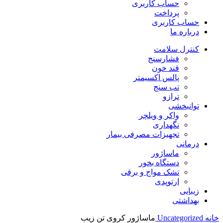
حساب کاربری
پرداخت
حساب کاربری
درباره ما
کنترل سلامت
فشارسنج
قند خون
پالس اکسیمتر
تب سنج
ترازو
توانبخشی
واکر و ویلچر
نگهداری
تجهیزات مصرفی بیمار
درمانی
ماساژور
دستگاه بخور
تشک مواج و برقی
ارتوپدی
زیبایی
بهداشتی
خانه
Uncategorized
ماساژور کروی تن زیب