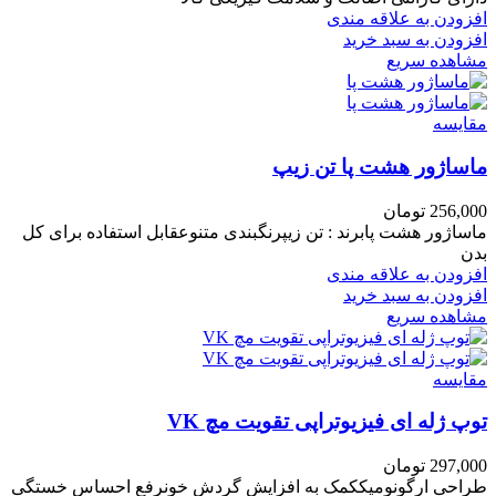
افزودن به علاقه مندی
افزودن به سبد خرید
مشاهده سریع
مقایسه
ماساژور هشت پا تن زیپ
256,000
تومان
ماساژور هشت پابرند : تن زیپرنگبندی متنوعقابل استفاده برای کل
بدن
افزودن به علاقه مندی
افزودن به سبد خرید
مشاهده سریع
مقایسه
توپ ژله ای فیزیوتراپی تقویت مچ VK
297,000
تومان
طراحی ارگونومیککمک به افزایش گردش خونرفع احساس خستگی