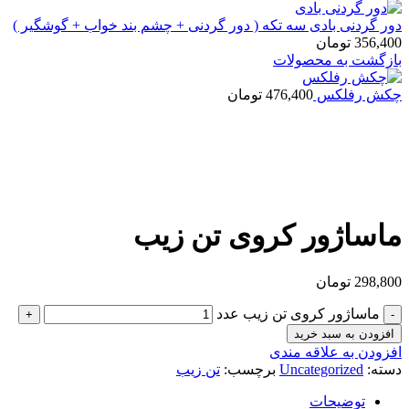
دور گردنی بادی سه تکه ( دور گردنی + چشم بند خواب + گوشگیر )
356,400
تومان
بازگشت به محصولات
چکش رفلکس
476,400
تومان
بزرگنمایی تصویر
ماساژور کروی تن زیب
298,800
تومان
ماساژور کروی تن زیب عدد
افزودن به سبد خرید
افزودن به علاقه مندی
دسته:
Uncategorized
برچسب:
تن زیب
توضیحات