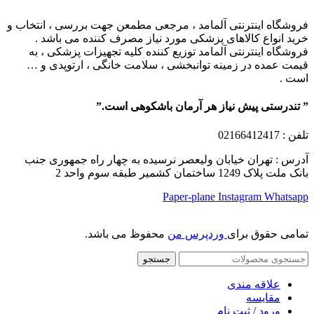
فروشگاه اینترنتی آلمامد ، مرجعی مطمعن جهت بررسی ، انتخاب و
خرید انواع کالاهای پزشکی مورد نیاز مصرف کننده می باشد .
فروشگاه اینترنتی آلمامد توزیع کننده کلیه تجهیزات پزشکی ، به
قیمت عمده در زمینه توانبخشی ، سلامت خانگی ، ارتوپدی و …
است .
” تندرستی پیش نیاز هر آرمان باشکوهی است.”
تلفن
: 02166412417
آدرس : تهران خیابان ولیعصر نرسیده به چهار راه جمهوری جنب
بانک ملت پلاک 1249 ساختمان کشمیر طبقه سوم واحد 2
Paper-plane
Instagram
Whatsapp
تمامی حقوق برای
وردپرس من
محفوظ می باشد.
جستجو
علاقه مندی
مقایسه
ورود / ثبت نام