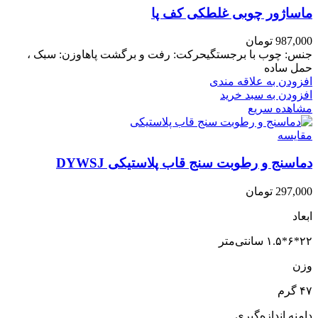
ماساژور چوبی غلطکی کف پا
987,000
تومان
جنس: چوب با برجستگیحرکت: رفت و برگشت پاهاوزن: سبک ،
حمل ساده
افزودن به علاقه مندی
افزودن به سبد خرید
مشاهده سریع
مقایسه
دماسنج و رطوبت سنج قاب پلاستیکی DYWSJ
297,000
تومان
ابعاد
۲۲*۶*۱.۵ سانتی‌متر
وزن
۴۷ گرم
دامنه اندازه‌گیری