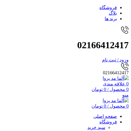
فروشگاه
بلاگ
برند ها
02166412417
ورود / ثبت نام
02166412417
0
علاقه مندی
0
محصول
/
0
تومان
منو
0
محصول
/
0
تومان
صفحه اصلی
فروشگاه
سبد خرید