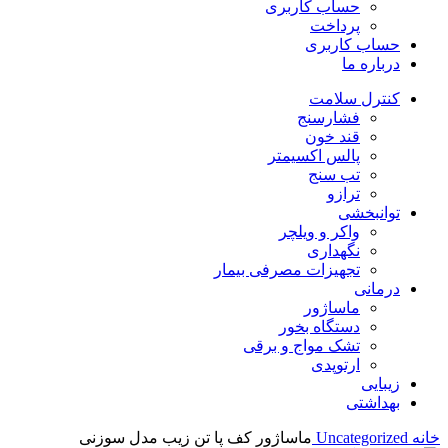
حساب کاربری
پرداخت
حساب کاربری
درباره ما
کنترل سلامت
فشارسنج
قند خون
پالس اکسیمتر
تب سنج
ترازو
توانبخشی
واکر و ویلچر
نگهداری
تجهیزات مصرفی بیمار
درمانی
ماساژور
دستگاه بخور
تشک مواج و برقی
ارتوپدی
زیبایی
بهداشتی
خانه
Uncategorized
ماساژور کف پا تن زیب مدل سوزنی