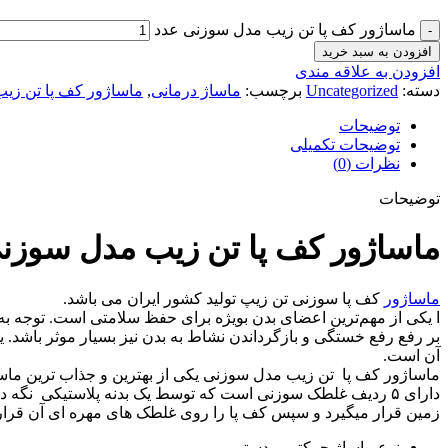
ماساژور کف پا تن زیب مدل سوزنی عدد
افزودن به سبد خرید
افزودن به علاقه مندی
دسته:
Uncategorized
برچسب:
ماساژ درمانی
,
ماساژور کف پا تن زی
توضیحات
توضیحات تکمیلی
نظرات (0)
توضیحات
ماساژور کف پا تن زیب مدل سوزن
ماساژور
کف پا سوزنی تن زیپ تولید کشور ایران می باشد.
ا یکی از مهم‌ترین اعضای بدن بویژه برای حفظ سلامتی است. توجه به
بر رفع رفع خستگی و بازگرداندن نشاط به بدن نیز بسیار موثر باشد. یک
آن است.
ماساژور کف پا تن زیب مدل سوزنی یکی از بهترین و جذاب ترین ماس
دارای ۵ ردیف غلطک سوزنی است که توسط یک بدنه پلاستیکی نگه داشته شده است. این وسیله مفید و کاربردی روی
زمین قرار میگیرد و سپس کف پا را روی غلطک های مهره ای آن قرار
نوع ماساژ حرکتی و دستی